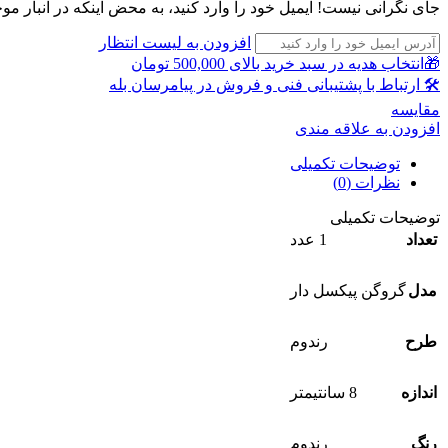
جای نگرانی نیست! ایمیل خود را وارد کنید، به محض اینکه در انبار مو
افزودن به لیست انتظار
🎁انتخاب هدیه در سبد خرید بالای 500,000 تومان
🛠 ارتباط با پشتیبانی فنی و فروش در پیامرسان بله
مقايسه
افزودن به علاقه مندی
توضیحات تکمیلی
نظرات (0)
توضیحات تکمیلی
تعداد
1 عدد
مدل
گروگن پیکسل دار
طرح
رندوم
اندازه
8 سانتیمتر
رنگ
رندوم