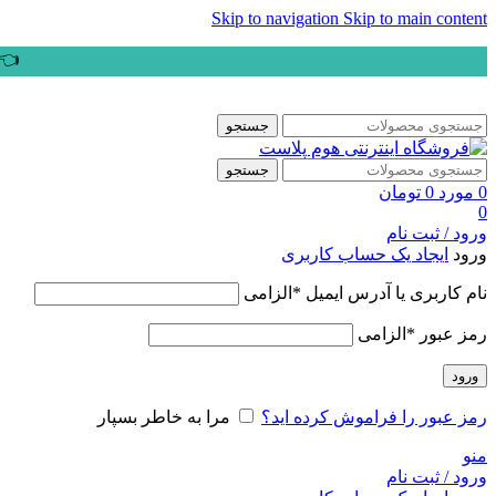
Skip to navigation
Skip to main content
👈ب
جستجو
جستجو
0
مورد
0
تومان
0
ورود / ثبت نام
ورود
ایجاد یک حساب کاربری
نام کاربری یا آدرس ایمیل
*
الزامی
رمز عبور
*
الزامی
ورود
رمز عبور را فراموش کرده اید؟
مرا به خاطر بسپار
منو
ورود / ثبت نام