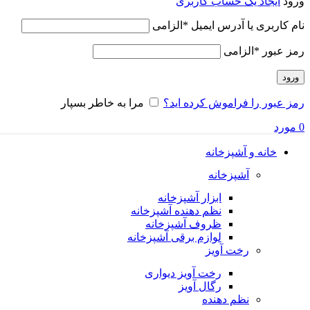
ورود
ایجاد یک حساب کاربری
نام کاربری یا آدرس ایمیل
*
الزامی
رمز عبور
*
الزامی
ورود
رمز عبور را فراموش کرده اید؟
مرا به خاطر بسپار
0
مورد
خانه و آشپزخانه
آشپزخانه
ابزار آشپزخانه
نظم دهنده آشپزخانه
ظروف آشپزخانه
لوازم برقی آشپزخانه
رخت آویز
رخت آویز دیواری
رگال آویز
نظم دهنده