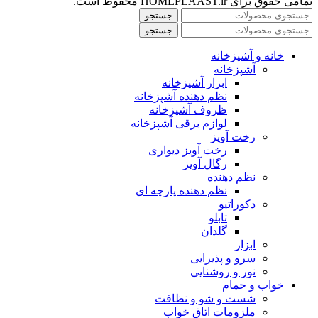
تمامی حقوق برای HOMEPLAAST.ir محفوظ است.
جستجو
جستجو
خانه و آشپزخانه
آشپزخانه
ابزار آشپزخانه
نظم دهنده آشپزخانه
ظروف آشپزخانه
لوازم برقی آشپزخانه
رخت آویز
رخت آویز دیواری
رگال آویز
نظم دهنده
نظم دهنده پارچه ای
دکوراتیو
تابلو
گلدان
ابزار
سرو و پذیرایی
نور و روشنایی
خواب و حمام
شست و شو و نظافت
ملزومات اتاق خواب