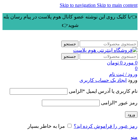
Skip to navigation
Skip to main content
👈با کلیک روی این نوشته عضو کانال هوم پلاست در پیام رسان بله
شوید👉
جستجو
جستجو
0
مورد
0
تومان
0
ورود / ثبت نام
ورود
ایجاد یک حساب کاربری
نام کاربری یا آدرس ایمیل
*
الزامی
رمز عبور
*
الزامی
ورود
رمز عبور را فراموش کرده اید؟
مرا به خاطر بسپار
منو