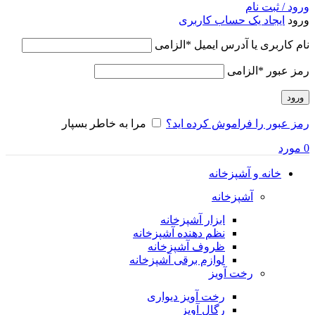
ورود / ثبت نام
ورود
ایجاد یک حساب کاربری
نام کاربری یا آدرس ایمیل
*
الزامی
رمز عبور
*
الزامی
ورود
رمز عبور را فراموش کرده اید؟
مرا به خاطر بسپار
0
مورد
خانه و آشپزخانه
آشپزخانه
ابزار آشپزخانه
نظم دهنده آشپزخانه
ظروف آشپزخانه
لوازم برقی آشپزخانه
رخت آویز
رخت آویز دیواری
رگال آویز