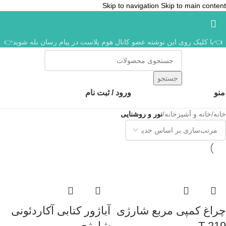
Skip to navigation
Skip to main content
👈با کلیک روی این نوشته عضو کانال هوم پلاست در پیام رسان بله شوید👉
جستجو
منو
ورود / ثبت نام
خانه
/
خانه و آشپزخانه
/
نور و روشنایی
چراغ کمپی مربع شارژی
آباژور کتابی آکاردئونی
T-219
شارژی