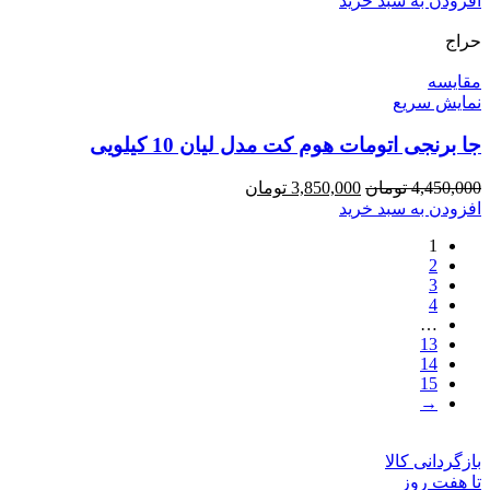
افزودن به سبد خرید
است
در
حراج
صفحه
مقايسه
محصول
نمایش سریع
انتخاب
شوند
جا برنجی اتومات هوم کت مدل لیان 10 کیلویی
قیمت
قیمت
4,450,000
تومان
3,850,000
تومان
اصلی
فعلی
افزودن به سبد خرید
4,450,000 تومان
3,850,000 تومان
1
بود.
است.
2
3
4
…
13
14
15
→
بازگردانی کالا
تا هفت روز