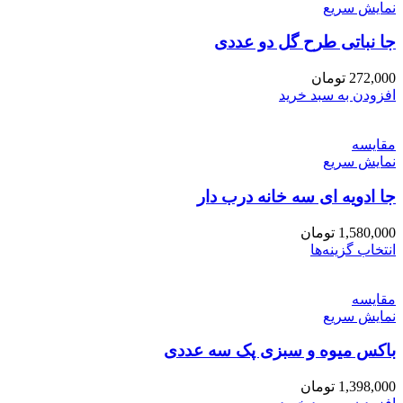
نمایش سریع
جا نباتی طرح گل دو عددی
272,000
تومان
افزودن به سبد خرید
مقايسه
نمایش سریع
جا ادویه‌ ای سه خانه درب‌ دار
1,580,000
تومان
این
انتخاب گزینه‌ها
محصول
دارای
مقايسه
انواع
نمایش سریع
مختلفی
می
باکس میوه و سبزی پک سه عددی
باشد.
گزینه
ها
1,398,000
تومان
ممکن