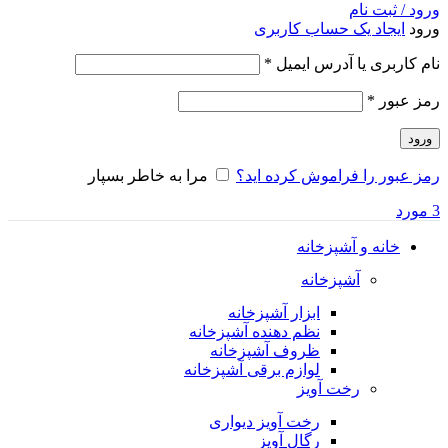
ورود / ثبت نام
ورود
ایجاد یک حساب کاربری
الزامی
نام کاربری یا آدرس ایمیل
*
الزامی
رمز عبور
*
ورود
رمز عبور را فراموش کرده اید؟
مرا به خاطر بسپار
3
مورد
خانه و آشپزخانه
آشپزخانه
ابزار آشپزخانه
نظم دهنده آشپزخانه
ظروف آشپزخانه
لوازم برقی آشپزخانه
رخت آویز
رخت آویز دیواری
رگال آویز