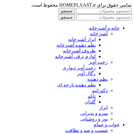
تمامی حقوق برای HOMEPLAAST.ir محفوظ است.
جستجو
جستجو
خانه و آشپزخانه
آشپزخانه
ابزار آشپزخانه
نظم دهنده آشپزخانه
ظروف آشپزخانه
لوازم برقی آشپزخانه
رخت آویز
رخت آویز دیواری
رگال آویز
نظم دهنده
نظم دهنده پارچه ای
دکوراتیو
تابلو
گلدان
ابزار
سرو و پذیرایی
نور و روشنایی
خواب و حمام
شست و شو و نظافت