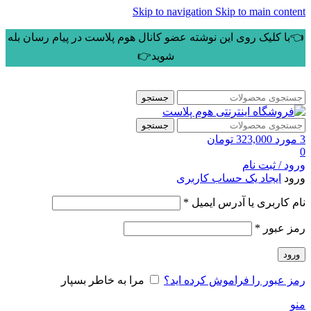
Skip to navigation
Skip to main content
👈با کلیک روی این نوشته عضو کانال هوم پلاست در پیام رسان بله
شوید👉
جستجو
جستجو
3
مورد
323,000
تومان
0
ورود / ثبت نام
ورود
ایجاد یک حساب کاربری
الزامی
نام کاربری یا آدرس ایمیل
*
الزامی
رمز عبور
*
ورود
رمز عبور را فراموش کرده اید؟
مرا به خاطر بسپار
منو