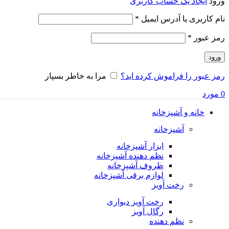
ورود
ایجاد یک حساب کاربری
الزامی
نام کاربری یا آدرس ایمیل
*
الزامی
رمز عبور
*
ورود
رمز عبور را فراموش کرده اید؟
مرا به خاطر بسپار
0
مورد
خانه و آشپزخانه
آشپزخانه
ابزار آشپزخانه
نظم دهنده آشپزخانه
ظروف آشپزخانه
لوازم برقی آشپزخانه
رخت آویز
رخت آویز دیواری
رگال آویز
نظم دهنده