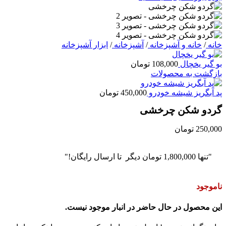
خانه
/
خانه و آشپزخانه
/
آشپزخانه
/
ابزار آشپزخانه
بو گیر یخچال
108,000
تومان
بازگشت به محصولات
پد آبگریز شیشه خودرو
450,000
تومان
گردو شکن چرخشی
250,000
تومان
"تنها
1,800,000
تومان
دیگر تا ارسال رایگان!"
ناموجود
این محصول در حال حاضر در انبار موجود نیست.