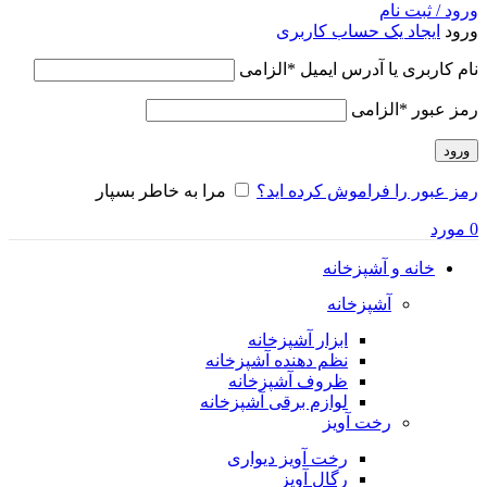
ورود / ثبت نام
ورود
ایجاد یک حساب کاربری
نام کاربری یا آدرس ایمیل
*
الزامی
رمز عبور
*
الزامی
ورود
رمز عبور را فراموش کرده اید؟
مرا به خاطر بسپار
0
مورد
خانه و آشپزخانه
آشپزخانه
ابزار آشپزخانه
نظم دهنده آشپزخانه
ظروف آشپزخانه
لوازم برقی آشپزخانه
رخت آویز
رخت آویز دیواری
رگال آویز