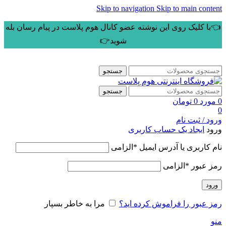
Skip to navigation
Skip to main content
👈با کلیک روی این نوشته عضو کانال هوم پلاست در پیام رسان بله
شوید👉
جستجو
جستجو
0
مورد
0
تومان
0
ورود / ثبت نام
ورود
ایجاد یک حساب کاربری
نام کاربری یا آدرس ایمیل
*
الزامی
رمز عبور
*
الزامی
ورود
رمز عبور را فراموش کرده اید؟
مرا به خاطر بسپار
منو