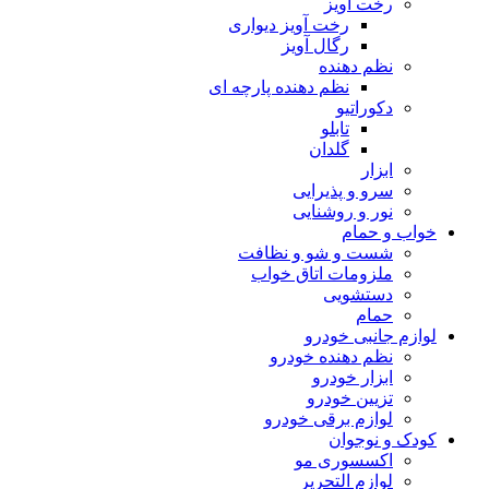
رخت آویز
رخت آویز دیواری
رگال آویز
نظم دهنده
نظم دهنده پارچه ای
دکوراتیو
تابلو
گلدان
ابزار
سرو و پذیرایی
نور و روشنایی
خواب و حمام
شست و شو و نظافت
ملزومات اتاق خواب
دستشویی
حمام
لوازم جانبی خودرو
نظم دهنده خودرو
ابزار خودرو
تزیین خودرو
لوازم برقی خودرو
کودک و نوجوان
اکسسوری مو
لوازم التحریر