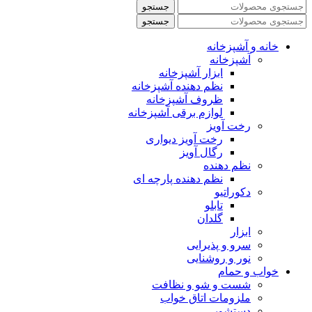
جستجو
جستجو
خانه و آشپزخانه
آشپزخانه
ابزار آشپزخانه
نظم دهنده آشپزخانه
ظروف آشپزخانه
لوازم برقی آشپزخانه
رخت آویز
رخت آویز دیواری
رگال آویز
نظم دهنده
نظم دهنده پارچه ای
دکوراتیو
تابلو
گلدان
ابزار
سرو و پذیرایی
نور و روشنایی
خواب و حمام
شست و شو و نظافت
ملزومات اتاق خواب
دستشویی