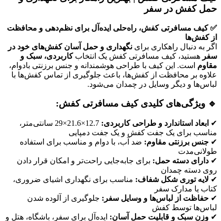
حمل کفش در سفر
✅ کیف مسافرتی کفش، راه‌حلی ایده‌آل برای نظم‌دهی و محافظت
از کفش‌ها
اگر به دنبال راهکاری برای
نگهداری و حمل آسان کفش‌های خود در
سفر
هستید، کیف مسافرتی کفش یک انتخاب
کاربردی، سبک و
مقاوم
است. این کیف با طراحی هوشمندانه و جنس برزنتی بادوام،
علاوه بر محافظت از کفش‌ها، باعث جلوگیری از تماس کفش‌ها با
لباس‌ها و دیگر وسایل در چمدان می‌شود.
🔹 ویژگی‌های کلیدی کیف مسافرتی کفش:
✔
ابعاد استاندارد و طراحی کاربردی:
12.7×21.6×29 سانتی‌متر،
مناسب برای یک جفت کفش و یک جفت دمپایی
✔
جنس برزنتی مقاوم:
ضد آب، با دوام و مناسب برای استفاده
طولانی‌مدت
✔
دارای دسته حمل:
برای جابه‌جایی راحت‌تر و امکان قرار دادن
روی دسته چمدان
✔
لایه توری شکل شفاف:
مناسب برای نگهداری اشیای ضروری،
کتاب یا مدارک سفر
✔
حفاظت از لباس‌ها و وسایل سفر:
جلوگیری از آلوده شدن
لباس‌ها توسط کفش
✔
وزن سبک و قابلیت حمل آسان:
ایده‌آل برای سفر، باشگاه، هتل و