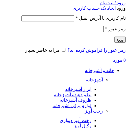
ورود / ثبت نام
ورود
ایجاد یک حساب کاربری
الزامی
نام کاربری یا آدرس ایمیل
*
الزامی
رمز عبور
*
ورود
رمز عبور را فراموش کرده اید؟
مرا به خاطر بسپار
0
مورد
خانه و آشپزخانه
آشپزخانه
ابزار آشپزخانه
نظم دهنده آشپزخانه
ظروف آشپزخانه
لوازم برقی آشپزخانه
رخت آویز
رخت آویز دیواری
رگال آویز