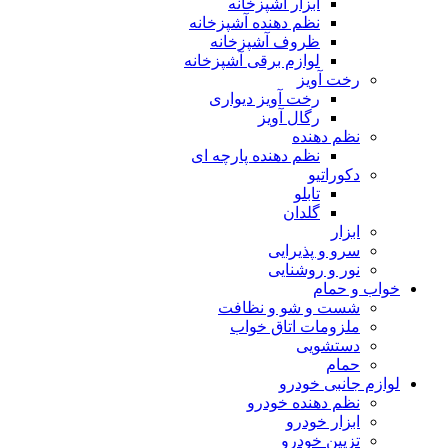
ابزار آشپزخانه
نظم دهنده آشپزخانه
ظروف آشپزخانه
لوازم برقی آشپزخانه
رخت آویز
رخت آویز دیواری
رگال آویز
نظم دهنده
نظم دهنده پارچه ای
دکوراتیو
تابلو
گلدان
ابزار
سرو و پذیرایی
نور و روشنایی
خواب و حمام
شست و شو و نظافت
ملزومات اتاق خواب
دستشویی
حمام
لوازم جانبی خودرو
نظم دهنده خودرو
ابزار خودرو
تزیین خودرو