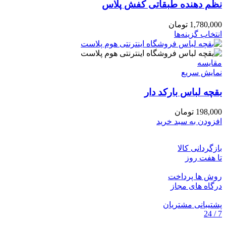
نظم دهنده طبقاتی کفش پلاس
1,780,000
تومان
این
انتخاب گزینه‌ها
محصول
دارای
انواع
مقايسه
مختلفی
نمایش سریع
می
بقچه لباس بارکد دار
باشد.
گزینه
ها
198,000
تومان
ممکن
افزودن به سبد خرید
است
در
بازگردانی کالا
صفحه
تا هفت روز
محصول
انتخاب
روش ها پرداخت
شوند
درگاه های مجاز
پشتیبانی مشتریان
7 / 24