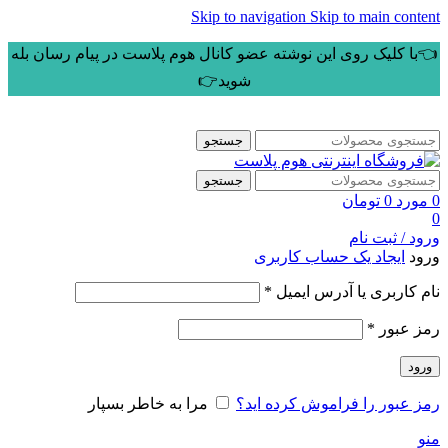
Skip to navigation
Skip to main content
👈با کلیک روی این نوشته عضو کانال هوم پلاست در پیام رسان بله
شوید👉
جستجو
جستجو
0
مورد
0
تومان
0
ورود / ثبت نام
ورود
ایجاد یک حساب کاربری
الزامی
نام کاربری یا آدرس ایمیل
*
الزامی
رمز عبور
*
ورود
رمز عبور را فراموش کرده اید؟
مرا به خاطر بسپار
منو