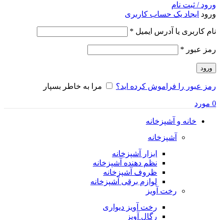
ورود / ثبت نام
ورود
ایجاد یک حساب کاربری
الزامی
نام کاربری یا آدرس ایمیل
*
الزامی
رمز عبور
*
ورود
رمز عبور را فراموش کرده اید؟
مرا به خاطر بسپار
0
مورد
خانه و آشپزخانه
آشپزخانه
ابزار آشپزخانه
نظم دهنده آشپزخانه
ظروف آشپزخانه
لوازم برقی آشپزخانه
رخت آویز
رخت آویز دیواری
رگال آویز