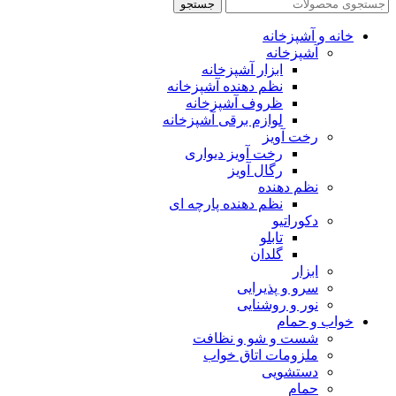
جستجو
خانه و آشپزخانه
آشپزخانه
ابزار آشپزخانه
نظم دهنده آشپزخانه
ظروف آشپزخانه
لوازم برقی آشپزخانه
رخت آویز
رخت آویز دیواری
رگال آویز
نظم دهنده
نظم دهنده پارچه ای
دکوراتیو
تابلو
گلدان
ابزار
سرو و پذیرایی
نور و روشنایی
خواب و حمام
شست و شو و نظافت
ملزومات اتاق خواب
دستشویی
حمام