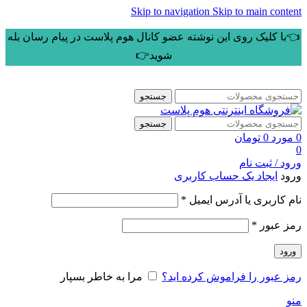
Skip to navigation
Skip to main content
👈با کلیک روی این نوشته عضو کانال هوم پلاست در پیام رسان بله
شوید👉
جستجو
جستجو
0
مورد
0
تومان
0
ورود / ثبت نام
ورود
ایجاد یک حساب کاربری
الزامی
نام کاربری یا آدرس ایمیل
*
الزامی
رمز عبور
*
ورود
رمز عبور را فراموش کرده اید؟
مرا به خاطر بسپار
منو