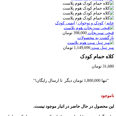
خانه
/
کودک و نوجوان
/
ایمنی کودک
قیچی سبزیجات
398,000
تومان
بازگشت به محصولات
میز تیبل میت
1,149,696
تومان
کلاه حمام کودک
31,680
تومان
"تنها
1,800,000
تومان
دیگر تا ارسال رایگان!"
ناموجود
این محصول در حال حاضر در انبار موجود نیست.