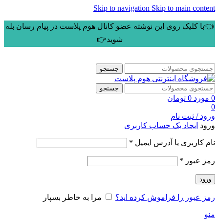
Skip to navigation
Skip to main content
👈با کلیک روی این نوشته عضو کانال هوم پلاست در پیام رسان بله
شوید👉
جستجو
جستجو
0
مورد
0
تومان
0
ورود / ثبت نام
ورود
ایجاد یک حساب کاربری
الزامی
نام کاربری یا آدرس ایمیل
*
الزامی
رمز عبور
*
ورود
رمز عبور را فراموش کرده اید؟
مرا به خاطر بسپار
منو