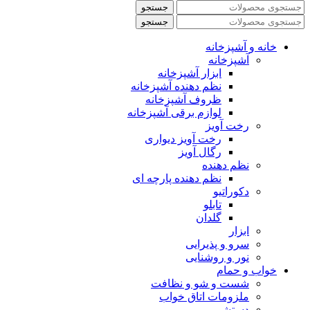
جستجو
جستجو
خانه و آشپزخانه
آشپزخانه
ابزار آشپزخانه
نظم دهنده آشپزخانه
ظروف آشپزخانه
لوازم برقی آشپزخانه
رخت آویز
رخت آویز دیواری
رگال آویز
نظم دهنده
نظم دهنده پارچه ای
دکوراتیو
تابلو
گلدان
ابزار
سرو و پذیرایی
نور و روشنایی
خواب و حمام
شست و شو و نظافت
ملزومات اتاق خواب
دستشویی