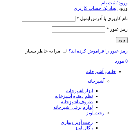
ورود / ثبت نام
ورود
ایجاد یک حساب کاربری
الزامی
نام کاربری یا آدرس ایمیل
*
الزامی
رمز عبور
*
ورود
رمز عبور را فراموش کرده اید؟
مرا به خاطر بسپار
0
مورد
خانه و آشپزخانه
آشپزخانه
ابزار آشپزخانه
نظم دهنده آشپزخانه
ظروف آشپزخانه
لوازم برقی آشپزخانه
رخت آویز
رخت آویز دیواری
رگال آویز