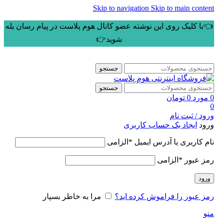
Skip to navigation
Skip to main content
👈با کلیک روی این نوشته عضو کانال هوم پلاست در پیام رسان بله
شوید👉
جستجو
جستجو
0
مورد
0
تومان
0
ورود / ثبت نام
ورود
ایجاد یک حساب کاربری
نام کاربری یا آدرس ایمیل
*
الزامی
رمز عبور
*
الزامی
ورود
رمز عبور را فراموش کرده اید؟
مرا به خاطر بسپار
منو