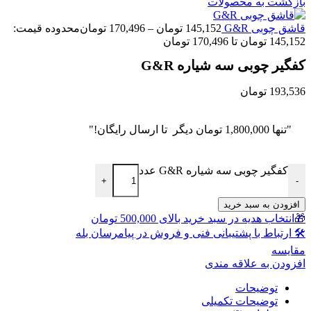
بازگشت به محصولات
قاشق چوبی G&R
145,152
تومان
–
170,496
تومان
محدوده قیمت:
145,152 تومان تا 170,496 تومان
کفگیر چوبی سه شیاره G&R
193,536
تومان
"تنها
1,800,000
تومان
دیگر تا ارسال رایگان!"
کفگیر چوبی سه شیاره G&R عدد
+
-
افزودن به سبد خرید
🎁انتخاب هدیه در سبد خرید بالای 500,000 تومان
🛠 ارتباط با پشتیبانی فنی و فروش در پیامرسان بله
مقايسه
افزودن به علاقه مندی
توضیحات
توضیحات تکمیلی