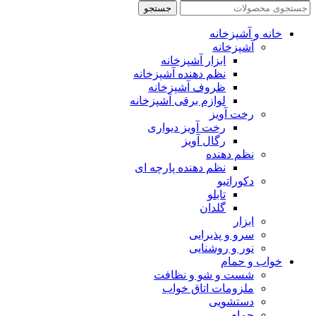
جستجو
خانه و آشپزخانه
آشپزخانه
ابزار آشپزخانه
نظم دهنده آشپزخانه
ظروف آشپزخانه
لوازم برقی آشپزخانه
رخت آویز
رخت آویز دیواری
رگال آویز
نظم دهنده
نظم دهنده پارچه ای
دکوراتیو
تابلو
گلدان
ابزار
سرو و پذیرایی
نور و روشنایی
خواب و حمام
شست و شو و نظافت
ملزومات اتاق خواب
دستشویی
حمام