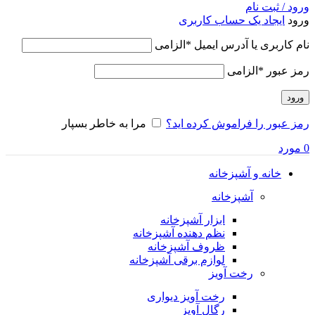
ورود / ثبت نام
ورود
ایجاد یک حساب کاربری
نام کاربری یا آدرس ایمیل
*
الزامی
رمز عبور
*
الزامی
ورود
رمز عبور را فراموش کرده اید؟
مرا به خاطر بسپار
0
مورد
خانه و آشپزخانه
آشپزخانه
ابزار آشپزخانه
نظم دهنده آشپزخانه
ظروف آشپزخانه
لوازم برقی آشپزخانه
رخت آویز
رخت آویز دیواری
رگال آویز