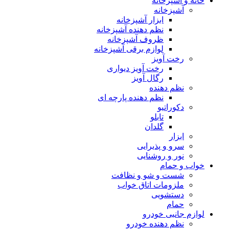
خانه و آشپزخانه
آشپزخانه
ابزار آشپزخانه
نظم دهنده آشپزخانه
ظروف آشپزخانه
لوازم برقی آشپزخانه
رخت آویز
رخت آویز دیواری
رگال آویز
نظم دهنده
نظم دهنده پارچه ای
دکوراتیو
تابلو
گلدان
ابزار
سرو و پذیرایی
نور و روشنایی
خواب و حمام
شست و شو و نظافت
ملزومات اتاق خواب
دستشویی
حمام
لوازم جانبی خودرو
نظم دهنده خودرو