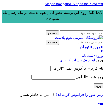
Skip to navigation
Skip to main content
👈با کلیک روی این نوشته عضو کانال هوم پلاست در پیام رسان بله
شوید👉
جستجو
جستجو
0
مورد
0
تومان
0
ورود / ثبت نام
ورود
ایجاد یک حساب کاربری
نام کاربری یا آدرس ایمیل
*
الزامی
رمز عبور
*
الزامی
ورود
رمز عبور را فراموش کرده اید؟
مرا به خاطر بسپار
منو