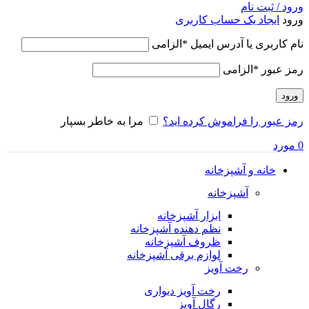
ورود / ثبت نام
ورود
ایجاد یک حساب کاربری
نام کاربری یا آدرس ایمیل
*
الزامی
رمز عبور
*
الزامی
ورود
رمز عبور را فراموش کرده اید؟
مرا به خاطر بسپار
0
مورد
خانه و آشپزخانه
آشپزخانه
ابزار آشپزخانه
نظم دهنده آشپزخانه
ظروف آشپزخانه
لوازم برقی آشپزخانه
رخت آویز
رخت آویز دیواری
رگال آویز