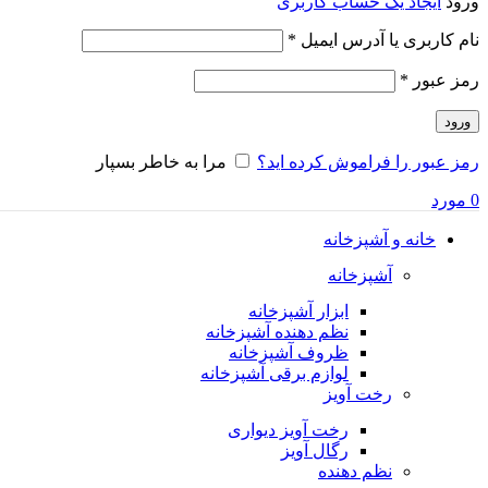
ورود
ایجاد یک حساب کاربری
الزامی
نام کاربری یا آدرس ایمیل
*
الزامی
رمز عبور
*
ورود
رمز عبور را فراموش کرده اید؟
مرا به خاطر بسپار
0
مورد
خانه و آشپزخانه
آشپزخانه
ابزار آشپزخانه
نظم دهنده آشپزخانه
ظروف آشپزخانه
لوازم برقی آشپزخانه
رخت آویز
رخت آویز دیواری
رگال آویز
نظم دهنده