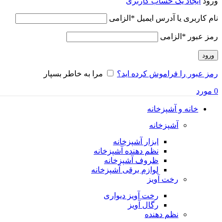
ورود
ایجاد یک حساب کاربری
نام کاربری یا آدرس ایمیل
*
الزامی
رمز عبور
*
الزامی
ورود
رمز عبور را فراموش کرده اید؟
مرا به خاطر بسپار
0
مورد
خانه و آشپزخانه
آشپزخانه
ابزار آشپزخانه
نظم دهنده آشپزخانه
ظروف آشپزخانه
لوازم برقی آشپزخانه
رخت آویز
رخت آویز دیواری
رگال آویز
نظم دهنده