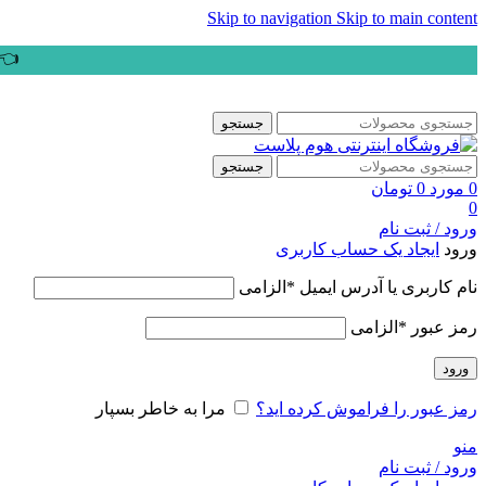
Skip to navigation
Skip to main content
👈ب
جستجو
جستجو
0
مورد
0
تومان
0
ورود / ثبت نام
ورود
ایجاد یک حساب کاربری
نام کاربری یا آدرس ایمیل
*
الزامی
رمز عبور
*
الزامی
ورود
رمز عبور را فراموش کرده اید؟
مرا به خاطر بسپار
منو
ورود / ثبت نام