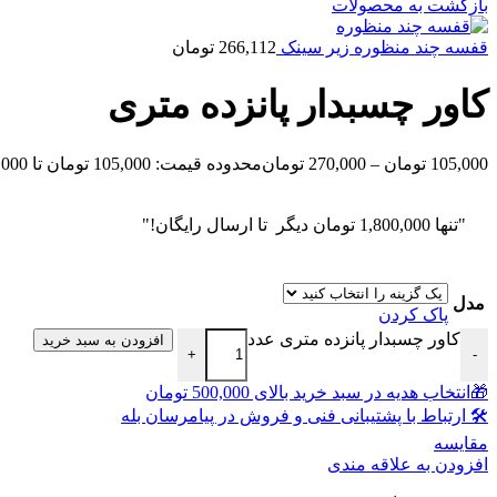
بازگشت به محصولات
قفسه چند منظوره زیر سینک
266,112
تومان
کاور چسبدار پانزده متری
105,000
تومان
–
270,000
تومان
محدوده قیمت: 105,000 تومان تا 270,000 تومان
"تنها
1,800,000
تومان
دیگر تا ارسال رایگان!"
مدل
پاک کردن
کاور چسبدار پانزده متری عدد
افزودن به سبد خرید
+
-
🎁انتخاب هدیه در سبد خرید بالای 500,000 تومان
🛠 ارتباط با پشتیبانی فنی و فروش در پیامرسان بله
مقايسه
افزودن به علاقه مندی