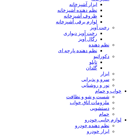
ابزار آشپزخانه
نظم دهنده آشپزخانه
ظروف آشپزخانه
لوازم برقی آشپزخانه
رخت آویز
رخت آویز دیواری
رگال آویز
نظم دهنده
نظم دهنده پارچه ای
دکوراتیو
تابلو
گلدان
ابزار
سرو و پذیرایی
نور و روشنایی
خواب و حمام
شست و شو و نظافت
ملزومات اتاق خواب
دستشویی
حمام
لوازم جانبی خودرو
نظم دهنده خودرو
ابزار خودرو