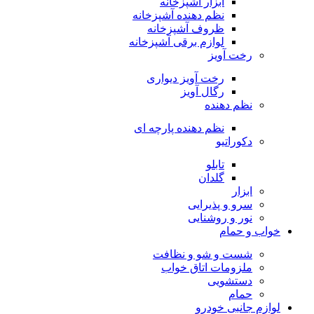
ابزار آشپزخانه
نظم دهنده آشپزخانه
ظروف آشپزخانه
لوازم برقی آشپزخانه
رخت آویز
رخت آویز دیواری
رگال آویز
نظم دهنده
نظم دهنده پارچه ای
دکوراتیو
تابلو
گلدان
ابزار
سرو و پذیرایی
نور و روشنایی
خواب و حمام
شست و شو و نظافت
ملزومات اتاق خواب
دستشویی
حمام
لوازم جانبی خودرو