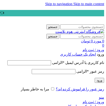
Skip to navigation
Skip to main content
👈ب
جستجو
جستجو
0
مورد
0
تومان
0
ورود / ثبت نام
ورود
ایجاد یک حساب کاربری
نام کاربری یا آدرس ایمیل
*
الزامی
رمز عبور
*
الزامی
ورود
رمز عبور را فراموش کرده اید؟
مرا به خاطر بسپار
منو
ورود / ثبت نام