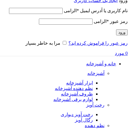
ورود
ایجاد یک حساب کاربری
نام کاربری یا آدرس ایمیل
*
الزامی
رمز عبور
*
الزامی
ورود
رمز عبور را فراموش کرده اید؟
مرا به خاطر بسپار
0
مورد
خانه و آشپزخانه
آشپزخانه
ابزار آشپزخانه
نظم دهنده آشپزخانه
ظروف آشپزخانه
لوازم برقی آشپزخانه
رخت آویز
رخت آویز دیواری
رگال آویز
نظم دهنده