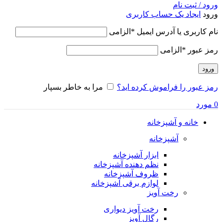
ورود / ثبت نام
ورود
ایجاد یک حساب کاربری
نام کاربری یا آدرس ایمیل
*
الزامی
رمز عبور
*
الزامی
ورود
رمز عبور را فراموش کرده اید؟
مرا به خاطر بسپار
0
مورد
خانه و آشپزخانه
آشپزخانه
ابزار آشپزخانه
نظم دهنده آشپزخانه
ظروف آشپزخانه
لوازم برقی آشپزخانه
رخت آویز
رخت آویز دیواری
رگال آویز