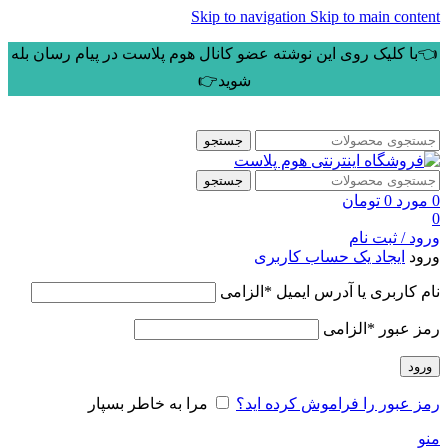
Skip to navigation
Skip to main content
👈با کلیک روی این نوشته عضو کانال هوم پلاست در پیام رسان بله
شوید👉
جستجو
جستجو
0
مورد
0
تومان
0
ورود / ثبت نام
ورود
ایجاد یک حساب کاربری
نام کاربری یا آدرس ایمیل
*
الزامی
رمز عبور
*
الزامی
ورود
رمز عبور را فراموش کرده اید؟
مرا به خاطر بسپار
منو