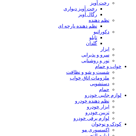
رخت آویز
رخت آویز دیواری
رگال آویز
نظم دهنده
نظم دهنده پارچه ای
دکوراتیو
تابلو
گلدان
ابزار
سرو و پذیرایی
نور و روشنایی
خواب و حمام
شست و شو و نظافت
ملزومات اتاق خواب
دستشویی
حمام
لوازم جانبی خودرو
نظم دهنده خودرو
ابزار خودرو
تزیین خودرو
لوازم برقی خودرو
کودک و نوجوان
اکسسوری مو
لوازم التحریر