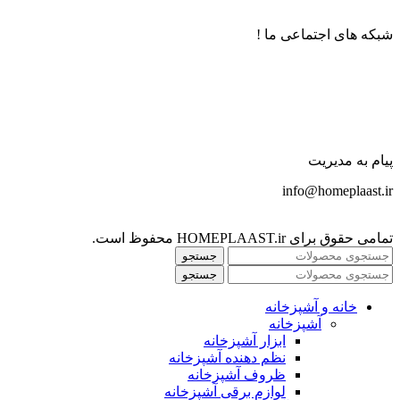
شبکه های اجتماعی ما !
پیام به مدیریت
info@homeplaast.ir
تمامی حقوق برای HOMEPLAAST.ir محفوظ است.
جستجو
جستجو
خانه و آشپزخانه
آشپزخانه
ابزار آشپزخانه
نظم دهنده آشپزخانه
ظروف آشپزخانه
لوازم برقی آشپزخانه