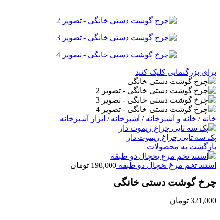
برای بزرگنمایی کلیک کنید
خانه
/
خانه و آشپزخانه
/
آشپزخانه
/
ابزار آشپزخانه
پک سه تایی چراغ ریموت دار
بازگشت به محصولات
استند تخم مرغ یخچال دو طبقه
198,000
تومان
چرخ گوشت دستی خانگی
321,000
تومان