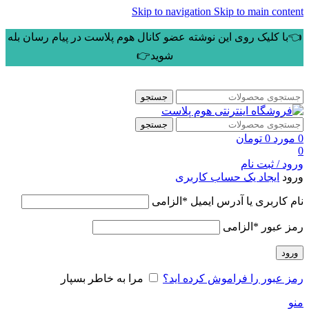
Skip to navigation
Skip to main content
👈با کلیک روی این نوشته عضو کانال هوم پلاست در پیام رسان بله
شوید👉
جستجو
جستجو
0
مورد
0
تومان
0
ورود / ثبت نام
ورود
ایجاد یک حساب کاربری
نام کاربری یا آدرس ایمیل
*
الزامی
رمز عبور
*
الزامی
ورود
رمز عبور را فراموش کرده اید؟
مرا به خاطر بسپار
منو