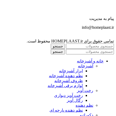
پیام به مدیریت
info@homeplaast.ir
تمامی حقوق برای HOMEPLAAST.ir محفوظ است.
جستجو
جستجو
خانه و آشپزخانه
آشپزخانه
ابزار آشپزخانه
نظم دهنده آشپزخانه
ظروف آشپزخانه
لوازم برقی آشپزخانه
رخت آویز
رخت آویز دیواری
رگال آویز
نظم دهنده
نظم دهنده پارچه ای
دکوراتیو