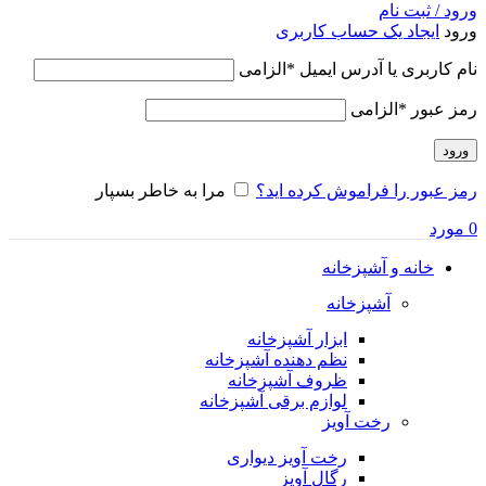
ورود / ثبت نام
ورود
ایجاد یک حساب کاربری
نام کاربری یا آدرس ایمیل
*
الزامی
رمز عبور
*
الزامی
ورود
رمز عبور را فراموش کرده اید؟
مرا به خاطر بسپار
0
مورد
خانه و آشپزخانه
آشپزخانه
ابزار آشپزخانه
نظم دهنده آشپزخانه
ظروف آشپزخانه
لوازم برقی آشپزخانه
رخت آویز
رخت آویز دیواری
رگال آویز