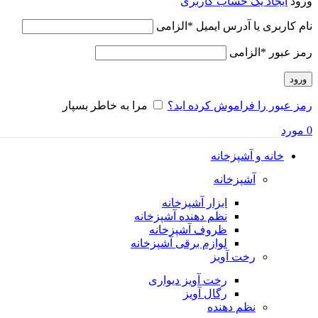
ورود
ایجاد یک حساب کاربری
نام کاربری یا آدرس ایمیل
*
الزامی
رمز عبور
*
الزامی
ورود
رمز عبور را فراموش کرده اید؟
مرا به خاطر بسپار
0
مورد
خانه و آشپزخانه
آشپزخانه
ابزار آشپزخانه
نظم دهنده آشپزخانه
ظروف آشپزخانه
لوازم برقی آشپزخانه
رخت آویز
رخت آویز دیواری
رگال آویز
نظم دهنده