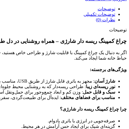
توضیحات
توضیحات تکمیلی
نظرات (0)
توضیحات
چراغ کمپینگ ریسه دار شارژی – همراه روشنایی در دل ط
اگر به دنبال یک چراغ کمپینگ با قابلیت شارژ و طراحی خاص هستید،
چ
حیاط خانه شما ایجاد می‌کند.
ویژگی‌های برجسته:
شارژ آسان
: مجهز به باتری قابل شارژ از طریق USB، مناسب برای استفاده طولانی‌مدت.
نور ریسه‌ای زیبا
: طراحی ریسه‌دار که به روشنایی محیط جلوه‌
سبک و قابل حمل
: وزن کم و ابعاد جمع‌وجور برای حمل‌ونقل آس
مناسب برای فضاهای مختلف
: ایده‌آل برای طبیعت‌گردی، سفر، 
چرا چراغ کمپینگ ریسه دار شارژی؟
صرفه‌جویی در انرژی با باتری بادوام.
گزینه‌ای شیک برای ایجاد حس آرامش در هر محیط.