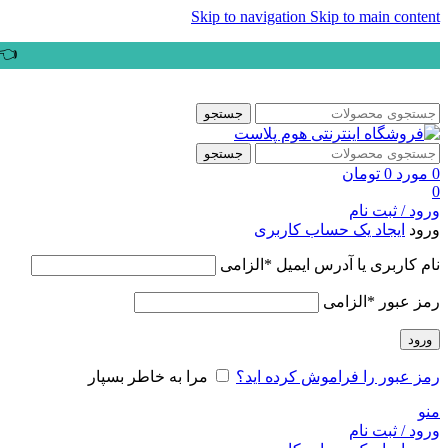
Skip to navigation
Skip to main content
👈ب
جستجو
جستجو
0
مورد
0
تومان
0
ورود / ثبت نام
ورود
ایجاد یک حساب کاربری
نام کاربری یا آدرس ایمیل
*
الزامی
رمز عبور
*
الزامی
ورود
رمز عبور را فراموش کرده اید؟
مرا به خاطر بسپار
منو
ورود / ثبت نام