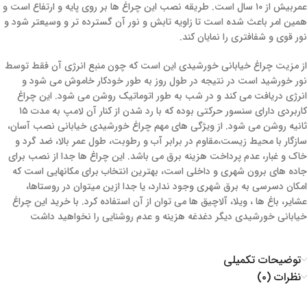
عمربیش از ۱۰ سال است. طریقه نصب این چراغ ها بر روی پایه و ارتفاع است و
همین امر باعث شده است تا زاویه تابش و نور آن گسترده تر و وسیعتر شود و
نور قوی و شفافتری را نمایان کند.
از مزیت چراغ خیابانی خورشیدی این است که چون منبع انرژی آن فقط توسط
نور خورشید است در نتیجه در طول روز به طور خودکار خاموش می شود و
انرژی دریافت می کند و در شب به طور اتوماتیک روشن می شود. این چراغ
کاربردی دارای سنسور حرکتی بوده که با رد شدن از کنار آن لامپ به مدت ۱۵
ثانیه روشن می شود. از ویژگی های مهم چراغ خورشیدی خیابانی نصب آسان،
سازگار با محیط زیست،مقاوم در برابر آب و رطوبت، طول عمر بالا، ضد گرد و
خاک و غبار، عدم پرداخت هزینه برق می باشد. این چراغ ها جدا از نصب برای
جاده های برون شهری و داخلی است، بهترین انتخاب برای مکانهایی است که
امکان دسرسی به برق شهری وجود ندارد، یا جدا ازین میتوان در روستاها،
عشایر، باغ ها ، ویلا، آلاچیق ها می توان از آن استفاده کرد. با خرید این چراغ
خیابانی خورشیدی دیگر دغدغه هزینه و عدم روشنایی را نخواهید داشت
توضیحات تکمیلی
نظرات (۰)