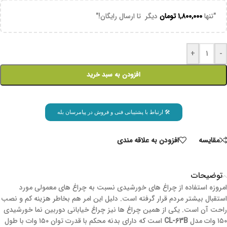
"تنها
۱,۸۰۰,۰۰۰
تومان
دیگر تا ارسال رایگان!"
+
-
افزودن به سبد خرید
🛠 ارتباط با پشتیبانی فنی و فروش در پیامرسان بله
مقايسه
افزودن به علاقه مندی
توضیحات
امروزه استفاده از چراغ های خورشیدی نسبت به چراغ های معمولی مورد
استقبال بیشتر مردم قرار گرفته است. دلیل این امر هم بخاطر هزینه کم و نصب
راحت آن است. یکی از همین چراغ ها نیز چراغ خیابانی دوربین نما خورشیدی
۱۵۰ وات مدل
CL-63B
است که دارای بدنه محکم با قدرت توان ۱۵۰ وات با طول