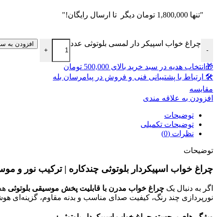
"تنها
1,800,000
تومان
دیگر تا ارسال رایگان!"
چراغ خواب اسپیکر دار لمسی بلوتوثی عدد
افزودن به سب
+
-
🎁انتخاب هدیه در سبد خرید بالای 500,000 تومان
🛠 ارتباط با پشتیبانی فنی و فروش در پیامرسان بله
مقايسه
افزودن به علاقه مندی
توضیحات
توضیحات تکمیلی
نظرات (0)
توضیحات
چراغ خواب اسپیکردار بلوتوثی چندکاره | ترکیب نور و مو
اگر به دنبال یک
چراغ خواب مدرن با قابلیت پخش موسیقی بلوتوثی
هست
نورپردازی چند رنگ، کیفیت صدای مناسب و بدنه مقاوم، گزینه‌ای هوش
ویژگی‌های برجسته چراغ خواب اسپیکردار بلوتوثی: