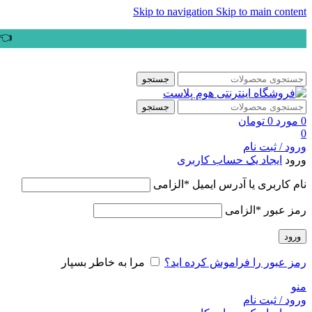
Skip to navigation
Skip to main content
👈ب
جستجو
جستجو
0
مورد
0
تومان
0
ورود / ثبت نام
ورود
ایجاد یک حساب کاربری
نام کاربری یا آدرس ایمیل
*
الزامی
رمز عبور
*
الزامی
ورود
رمز عبور را فراموش کرده اید؟
مرا به خاطر بسپار
منو
ورود / ثبت نام