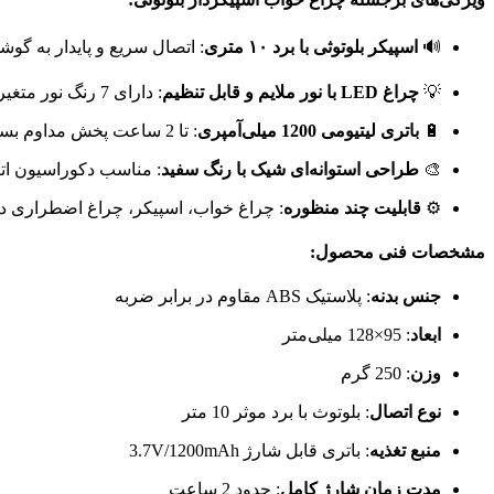
🔊
اسپیکر بلوتوثی با برد ۱۰ متری
: اتصال سریع و پایدار به گوش
💡
چراغ LED با نور ملایم و قابل تنظیم
: دارای 7 رنگ نور متغیر که با لمس قسمت بالایی تغییر رنگ می‌دهد؛ مناسب برای ایجاد فضای آرامش‌بخش یا محیطی فانتزی.
🔋
باتری لیتیومی 1200 میلی‌آمپری
: تا 2 ساعت پخش مداوم بسته به نوع مصرف؛ شارژ کامل تنها در 2 ساعت با کابل USB.
🎨
طراحی استوانه‌ای شیک با رنگ سفید
: مناسب دکوراسیون اتا
⚙️
قابلیت چند منظوره
: چراغ خواب، اسپیکر، چراغ اضطراری در موا
مشخصات فنی محصول:
جنس بدنه
: پلاستیک ABS مقاوم در برابر ضربه
ابعاد
: 95×128 میلی‌متر
وزن
: 250 گرم
نوع اتصال
: بلوتوث با برد موثر 10 متر
منبع تغذیه
: باتری قابل شارژ 3.7V/1200mAh
مدت زمان شارژ کامل
: حدود 2 ساعت