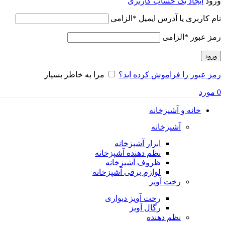
ورود
ایجاد یک حساب کاربری
نام کاربری یا آدرس ایمیل
*
الزامی
رمز عبور
*
الزامی
ورود
رمز عبور را فراموش کرده اید؟
مرا به خاطر بسپار
0
مورد
خانه و آشپزخانه
آشپزخانه
ابزار آشپزخانه
نظم دهنده آشپزخانه
ظروف آشپزخانه
لوازم برقی آشپزخانه
رخت آویز
رخت آویز دیواری
رگال آویز
نظم دهنده