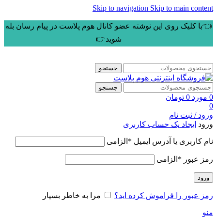
Skip to navigation
Skip to main content
👈با کلیک روی این نوشته عضو کانال هوم پلاست در پیام رسان بله
شوید👉
جستجو
جستجو
0
مورد
0
تومان
0
ورود / ثبت نام
ورود
ایجاد یک حساب کاربری
نام کاربری یا آدرس ایمیل
*
الزامی
رمز عبور
*
الزامی
ورود
رمز عبور را فراموش کرده اید؟
مرا به خاطر بسپار
منو