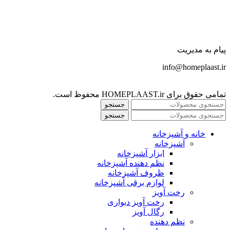
پیام به مدیریت
info@homeplaast.ir
تمامی حقوق برای HOMEPLAAST.ir محفوظ است.
جستجو
جستجو
خانه و آشپزخانه
آشپزخانه
ابزار آشپزخانه
نظم دهنده آشپزخانه
ظروف آشپزخانه
لوازم برقی آشپزخانه
رخت آویز
رخت آویز دیواری
رگال آویز
نظم دهنده