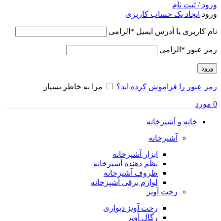
ورود / ثبت نام
ورود
ایجاد یک حساب کاربری
نام کاربری یا آدرس ایمیل
*
الزامی
رمز عبور
*
الزامی
ورود
رمز عبور را فراموش کرده اید؟
مرا به خاطر بسپار
0
مورد
خانه و آشپزخانه
آشپزخانه
ابزار آشپزخانه
نظم دهنده آشپزخانه
ظروف آشپزخانه
لوازم برقی آشپزخانه
رخت آویز
رخت آویز دیواری
رگال آویز