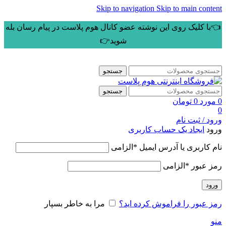
Skip to navigation
Skip to main content
👈با کلیک روی این نوشته عضو کانال هوم پلاست در پیام رسان بله
شوید👉
جستجو
جستجو
0
مورد
0
تومان
0
ورود / ثبت نام
ورود
ایجاد یک حساب کاربری
نام کاربری یا آدرس ایمیل
*
الزامی
رمز عبور
*
الزامی
ورود
رمز عبور را فراموش کرده اید؟
مرا به خاطر بسپار
منو