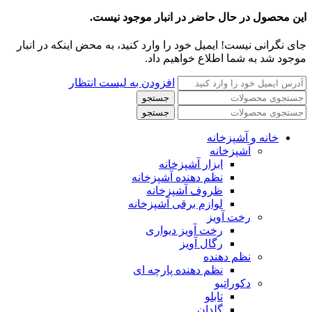
این محصول در حال حاضر در انبار موجود نیست.
جای نگرانی نیست! ایمیل خود را وارد کنید، به محض اینکه در انبار
موجود شد به شما اطلاع خواهیم داد.
افزودن به لیست انتظار
جستجو
جستجو
خانه و آشپزخانه
آشپزخانه
ابزار آشپزخانه
نظم دهنده آشپزخانه
ظروف آشپزخانه
لوازم برقی آشپزخانه
رخت آویز
رخت آویز دیواری
رگال آویز
نظم دهنده
نظم دهنده پارچه ای
دکوراتیو
تابلو
گلدان