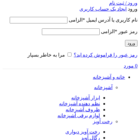
ورود / ثبت نام
ورود
ایجاد یک حساب کاربری
نام کاربری یا آدرس ایمیل
*
الزامی
رمز عبور
*
الزامی
ورود
رمز عبور را فراموش کرده اید؟
مرا به خاطر بسپار
0
مورد
خانه و آشپزخانه
آشپزخانه
ابزار آشپزخانه
نظم دهنده آشپزخانه
ظروف آشپزخانه
لوازم برقی آشپزخانه
رخت آویز
رخت آویز دیواری
رگال آویز