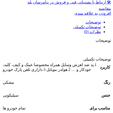
🛠 ارتباط با پشتیبانی فنی و فروش در پیامرسان بله
مقايسه
افزودن به علاقه مندی
توضیحات
توضیحات تکمیلی
نظرات (0)
توضیحات
توضیحات تکمیلی
1.پد ضد لغزش وسایل همراه مخصوصا عینک و کیف، کلید،
کاربرد
خودکار و … 2.هولدر موبایل 3.داراری تلفن پارک خودرو
رنگ
مشکی
جنس
سیلیکونی
مناسب برای
تمام خودرو ها