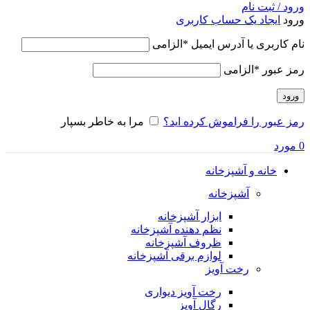
ورود / ثبت نام
ورود
ایجاد یک حساب کاربری
نام کاربری یا آدرس ایمیل
*
الزامی
رمز عبور
*
الزامی
ورود
رمز عبور را فراموش کرده اید؟
مرا به خاطر بسپار
0
مورد
خانه و آشپزخانه
آشپزخانه
ابزار آشپزخانه
نظم دهنده آشپزخانه
ظروف آشپزخانه
لوازم برقی آشپزخانه
رخت آویز
رخت آویز دیواری
رگال آویز