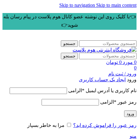
Skip to navigation
Skip to main content
👈با کلیک روی این نوشته عضو کانال هوم پلاست در پیام رسان بله
شوید👉
جستجو
جستجو
0
مورد
0
تومان
0
ورود / ثبت نام
ورود
ایجاد یک حساب کاربری
نام کاربری یا آدرس ایمیل
*
الزامی
رمز عبور
*
الزامی
ورود
رمز عبور را فراموش کرده اید؟
مرا به خاطر بسپار
منو