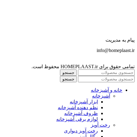
پیام به مدیریت
info@homeplaast.ir
تمامی حقوق برای HOMEPLAAST.ir محفوظ است.
جستجو
جستجو
خانه و آشپزخانه
آشپزخانه
ابزار آشپزخانه
نظم دهنده آشپزخانه
ظروف آشپزخانه
لوازم برقی آشپزخانه
رخت آویز
رخت آویز دیواری
رگال آویز