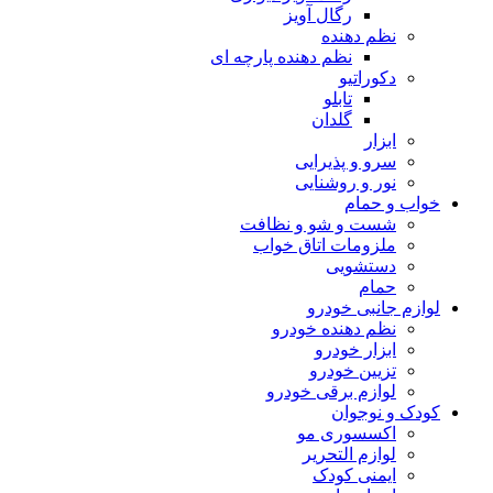
رگال آویز
نظم دهنده
نظم دهنده پارچه ای
دکوراتیو
تابلو
گلدان
ابزار
سرو و پذیرایی
نور و روشنایی
خواب و حمام
شست و شو و نظافت
ملزومات اتاق خواب
دستشویی
حمام
لوازم جانبی خودرو
نظم دهنده خودرو
ابزار خودرو
تزیین خودرو
لوازم برقی خودرو
کودک و نوجوان
اکسسوری مو
لوازم التحریر
ایمنی کودک