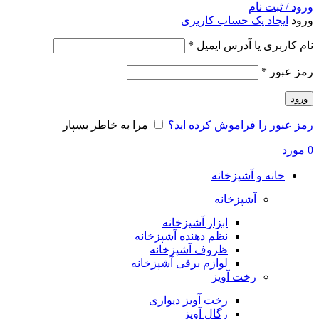
ورود / ثبت نام
ورود
ایجاد یک حساب کاربری
الزامی
نام کاربری یا آدرس ایمیل
*
الزامی
رمز عبور
*
ورود
رمز عبور را فراموش کرده اید؟
مرا به خاطر بسپار
0
مورد
خانه و آشپزخانه
آشپزخانه
ابزار آشپزخانه
نظم دهنده آشپزخانه
ظروف آشپزخانه
لوازم برقی آشپزخانه
رخت آویز
رخت آویز دیواری
رگال آویز