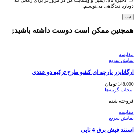
ذخیره نام، ایمیل و وبسایت من در مرورگر برای زمانی که
دوباره دیدگاهی می‌نویسم.
همچنین ممکن است دوست داشته باشید;
مقايسه
نمایش سریع
ارگانایزر پارچه ای کشو طرح ترکیه دو عددی
148,000
تومان
این
انتخاب گزینه‌ها
محصول
فروخته شده
دارای
انواع
مقايسه
مختلفی
نمایش سریع
می
باشد.
استند فیش برق 4 تایی
گزینه
ها