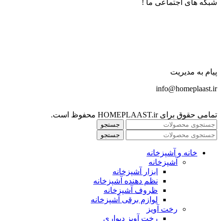
شبکه های اجتماعی ما !
پیام به مدیریت
info@homeplaast.ir
تمامی حقوق برای HOMEPLAAST.ir محفوظ است.
جستجو
جستجو
خانه و آشپزخانه
آشپزخانه
ابزار آشپزخانه
نظم دهنده آشپزخانه
ظروف آشپزخانه
لوازم برقی آشپزخانه
رخت آویز
رخت آویز دیواری