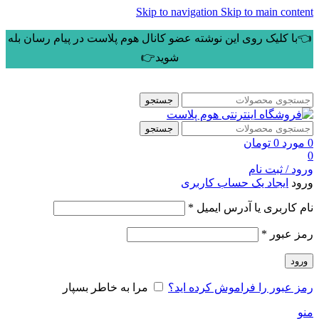
Skip to navigation
Skip to main content
👈با کلیک روی این نوشته عضو کانال هوم پلاست در پیام رسان بله
شوید👉
جستجو
جستجو
0
مورد
0
تومان
0
ورود / ثبت نام
ورود
ایجاد یک حساب کاربری
الزامی
نام کاربری یا آدرس ایمیل
*
الزامی
رمز عبور
*
ورود
رمز عبور را فراموش کرده اید؟
مرا به خاطر بسپار
منو