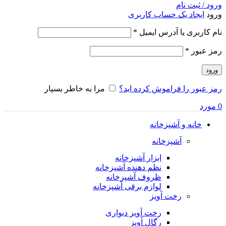
ورود / ثبت نام
ورود
ایجاد یک حساب کاربری
الزامی
نام کاربری یا آدرس ایمیل
*
الزامی
رمز عبور
*
ورود
رمز عبور را فراموش کرده اید؟
مرا به خاطر بسپار
0
مورد
خانه و آشپزخانه
آشپزخانه
ابزار آشپزخانه
نظم دهنده آشپزخانه
ظروف آشپزخانه
لوازم برقی آشپزخانه
رخت آویز
رخت آویز دیواری
رگال آویز