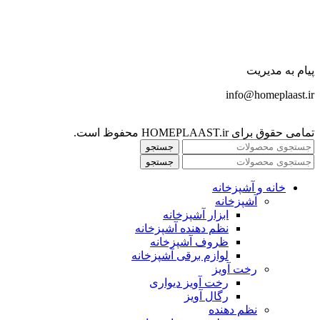
پیام به مدیریت
info@homeplaast.ir
تمامی حقوق برای HOMEPLAAST.ir محفوظ است.
جستجو
جستجو
خانه و آشپزخانه
آشپزخانه
ابزار آشپزخانه
نظم دهنده آشپزخانه
ظروف آشپزخانه
لوازم برقی آشپزخانه
رخت آویز
رخت آویز دیواری
رگال آویز
نظم دهنده