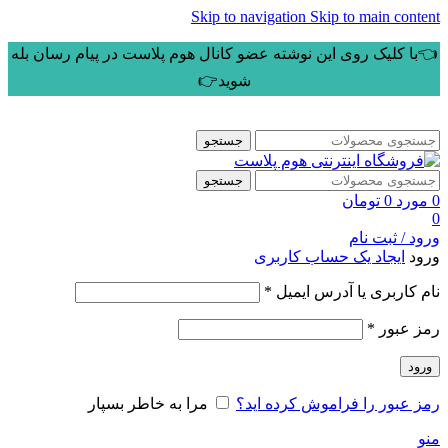
Skip to navigation
Skip to main content
👈با کلیک روی این نوشته عضو کانال هوم پلاست در پیام رسان بله
شوید👉
جستجو
جستجو
0
مورد
0
تومان
0
ورود / ثبت نام
ورود
ایجاد یک حساب کاربری
الزامی
نام کاربری یا آدرس ایمیل
*
الزامی
رمز عبور
*
ورود
رمز عبور را فراموش کرده اید؟
مرا به خاطر بسپار
منو