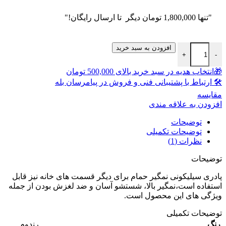
"تنها
1,800,000
تومان
دیگر تا ارسال رایگان!"
پادری سیلیکونی نمگیر حمام عدد
افزودن به سبد خرید
+
-
🎁انتخاب هدیه در سبد خرید بالای 500,000 تومان
🛠 ارتباط با پشتیبانی فنی و فروش در پیامرسان بله
مقايسه
افزودن به علاقه مندی
توضیحات
توضیحات تکمیلی
نظرات (1)
توضیحات
پادری سیلیکونی نمگیر حمام برای دیگر قسمت های خانه نیز قابل
استفاده است،نمگیر بالا، شستشو آسان و ضد لغزش بودن از جمله
ویژگی های این محصول است.
توضیحات تکمیلی
رنگ
رندوم