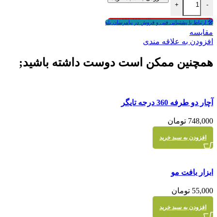
+
-
🎁انتخاب هدیه در سبد خرید بالای 500,000 تومان
🛠 ارتباط با پشتیبانی فنی و فروش در پیامرسان بله
مقايسه
افزودن به علاقه مندی
همچنین ممکن است دوست داشته باشید;
مقايسه
آچار دو طرفه 360 درجه تایگر
نمایش سریع
748,000
تومان
افزودن به سبد خرید
مقايسه
ابزار بافت مو
نمایش سریع
55,000
تومان
افزودن به سبد خرید