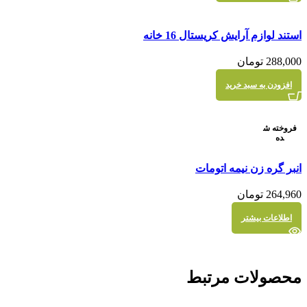
مقايسه
استند لوازم آرایش کریستال 16 خانه
نمایش سریع
288,000
تومان
افزودن به سبد خرید
فروخته ش
ده
مقايسه
انبر گره زن نیمه اتومات
نمایش سریع
264,960
تومان
اطلاعات بیشتر
محصولات مرتبط