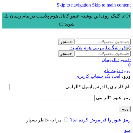
Skip to navigation
Skip to main content
👈با کلیک روی این نوشته عضو کانال هوم پلاست در پیام رسان بله
شوید👉
جستجو
جستجو
0
مورد
0
تومان
0
ورود / ثبت نام
ورود
ایجاد یک حساب کاربری
نام کاربری یا آدرس ایمیل
*
الزامی
رمز عبور
*
الزامی
ورود
رمز عبور را فراموش کرده اید؟
مرا به خاطر بسپار
منو