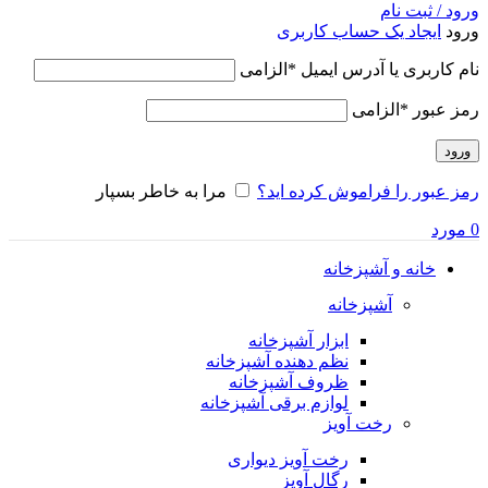
ورود / ثبت نام
ورود
ایجاد یک حساب کاربری
نام کاربری یا آدرس ایمیل
*
الزامی
رمز عبور
*
الزامی
ورود
رمز عبور را فراموش کرده اید؟
مرا به خاطر بسپار
0
مورد
خانه و آشپزخانه
آشپزخانه
ابزار آشپزخانه
نظم دهنده آشپزخانه
ظروف آشپزخانه
لوازم برقی آشپزخانه
رخت آویز
رخت آویز دیواری
رگال آویز