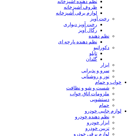
نظم دهنده آشپزخانه
ظروف آشپزخانه
لوازم برقی آشپزخانه
رخت آویز
رخت آویز دیواری
رگال آویز
نظم دهنده
نظم دهنده پارچه ای
دکوراتیو
تابلو
گلدان
ابزار
سرو و پذیرایی
نور و روشنایی
خواب و حمام
شست و شو و نظافت
ملزومات اتاق خواب
دستشویی
حمام
لوازم جانبی خودرو
نظم دهنده خودرو
ابزار خودرو
تزیین خودرو
لوازم برقی خودرو