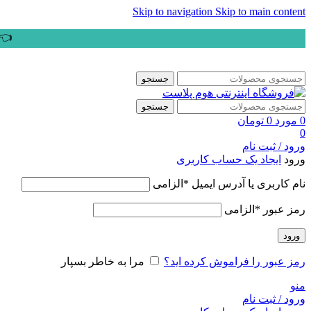
Skip to navigation
Skip to main content
👈ب
جستجو
جستجو
0
مورد
0
تومان
0
ورود / ثبت نام
ورود
ایجاد یک حساب کاربری
نام کاربری یا آدرس ایمیل
*
الزامی
رمز عبور
*
الزامی
ورود
رمز عبور را فراموش کرده اید؟
مرا به خاطر بسپار
منو
ورود / ثبت نام