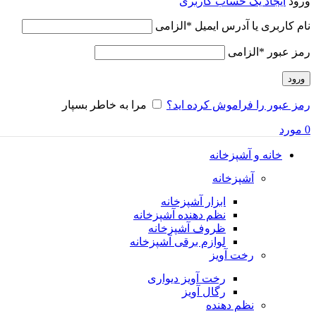
ورود
ایجاد یک حساب کاربری
نام کاربری یا آدرس ایمیل
*
الزامی
رمز عبور
*
الزامی
ورود
رمز عبور را فراموش کرده اید؟
مرا به خاطر بسپار
0
مورد
خانه و آشپزخانه
آشپزخانه
ابزار آشپزخانه
نظم دهنده آشپزخانه
ظروف آشپزخانه
لوازم برقی آشپزخانه
رخت آویز
رخت آویز دیواری
رگال آویز
نظم دهنده