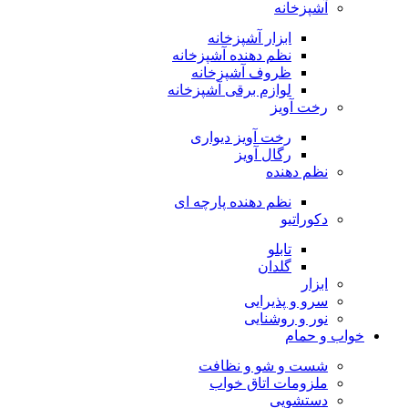
آشپزخانه
ابزار آشپزخانه
نظم دهنده آشپزخانه
ظروف آشپزخانه
لوازم برقی آشپزخانه
رخت آویز
رخت آویز دیواری
رگال آویز
نظم دهنده
نظم دهنده پارچه ای
دکوراتیو
تابلو
گلدان
ابزار
سرو و پذیرایی
نور و روشنایی
خواب و حمام
شست و شو و نظافت
ملزومات اتاق خواب
دستشویی