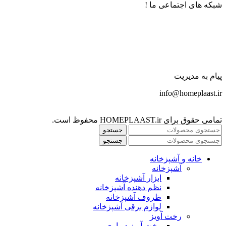
شبکه های اجتماعی ما !
پیام به مدیریت
info@homeplaast.ir
تمامی حقوق برای HOMEPLAAST.ir محفوظ است.
جستجو
جستجو
خانه و آشپزخانه
آشپزخانه
ابزار آشپزخانه
نظم دهنده آشپزخانه
ظروف آشپزخانه
لوازم برقی آشپزخانه
رخت آویز
رخت آویز دیواری