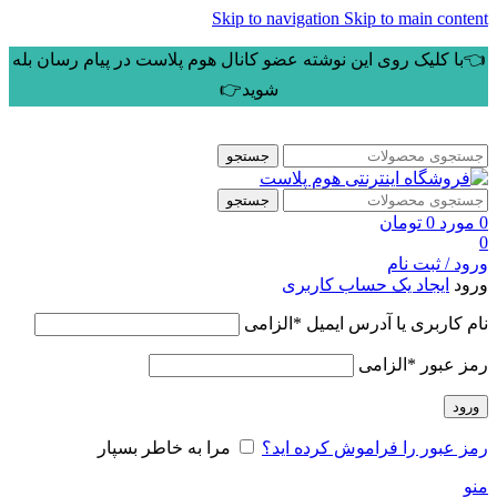
Skip to navigation
Skip to main content
👈با کلیک روی این نوشته عضو کانال هوم پلاست در پیام رسان بله
شوید👉
جستجو
جستجو
0
مورد
0
تومان
0
ورود / ثبت نام
ورود
ایجاد یک حساب کاربری
نام کاربری یا آدرس ایمیل
*
الزامی
رمز عبور
*
الزامی
ورود
رمز عبور را فراموش کرده اید؟
مرا به خاطر بسپار
منو