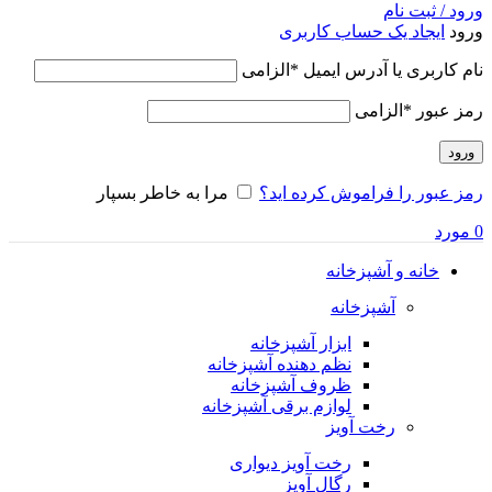
ورود / ثبت نام
ورود
ایجاد یک حساب کاربری
نام کاربری یا آدرس ایمیل
*
الزامی
رمز عبور
*
الزامی
ورود
رمز عبور را فراموش کرده اید؟
مرا به خاطر بسپار
0
مورد
خانه و آشپزخانه
آشپزخانه
ابزار آشپزخانه
نظم دهنده آشپزخانه
ظروف آشپزخانه
لوازم برقی آشپزخانه
رخت آویز
رخت آویز دیواری
رگال آویز