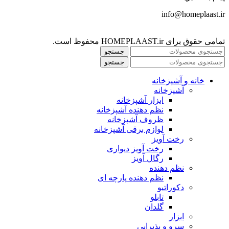
info@homeplaast.ir
تمامی حقوق برای HOMEPLAAST.ir محفوظ است.
جستجو
جستجو
خانه و آشپزخانه
آشپزخانه
ابزار آشپزخانه
نظم دهنده آشپزخانه
ظروف آشپزخانه
لوازم برقی آشپزخانه
رخت آویز
رخت آویز دیواری
رگال آویز
نظم دهنده
نظم دهنده پارچه ای
دکوراتیو
تابلو
گلدان
ابزار
سرو و پذیرایی