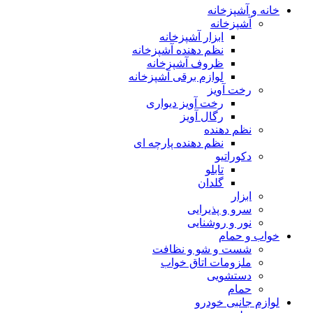
خانه و آشپزخانه
آشپزخانه
ابزار آشپزخانه
نظم دهنده آشپزخانه
ظروف آشپزخانه
لوازم برقی آشپزخانه
رخت آویز
رخت آویز دیواری
رگال آویز
نظم دهنده
نظم دهنده پارچه ای
دکوراتیو
تابلو
گلدان
ابزار
سرو و پذیرایی
نور و روشنایی
خواب و حمام
شست و شو و نظافت
ملزومات اتاق خواب
دستشویی
حمام
لوازم جانبی خودرو