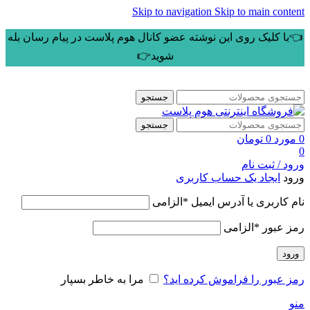
Skip to navigation
Skip to main content
👈با کلیک روی این نوشته عضو کانال هوم پلاست در پیام رسان بله
شوید👉
جستجو
جستجو
0
مورد
0
تومان
0
ورود / ثبت نام
ورود
ایجاد یک حساب کاربری
نام کاربری یا آدرس ایمیل
*
الزامی
رمز عبور
*
الزامی
ورود
رمز عبور را فراموش کرده اید؟
مرا به خاطر بسپار
منو