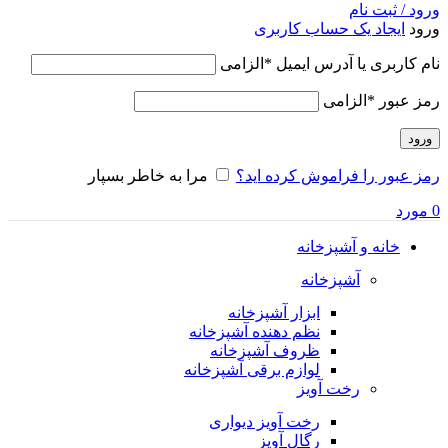
ورود / ثبت نام
ورود
ایجاد یک حساب کاربری
نام کاربری یا آدرس ایمیل
*
الزامی
رمز عبور
*
الزامی
ورود
رمز عبور را فراموش کرده اید؟
مرا به خاطر بسپار
0
مورد
خانه و آشپزخانه
آشپزخانه
ابزار آشپزخانه
نظم دهنده آشپزخانه
ظروف آشپزخانه
لوازم برقی آشپزخانه
رخت آویز
رخت آویز دیواری
رگال آویز