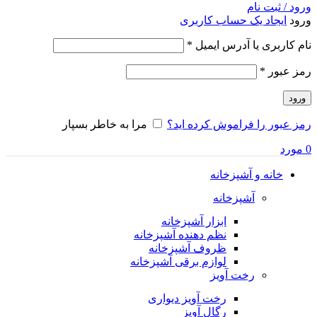
ورود / ثبت نام
ورود
ایجاد یک حساب کاربری
الزامی
نام کاربری یا آدرس ایمیل
*
الزامی
رمز عبور
*
ورود
رمز عبور را فراموش کرده اید؟
مرا به خاطر بسپار
0
مورد
خانه و آشپزخانه
آشپزخانه
ابزار آشپزخانه
نظم دهنده آشپزخانه
ظروف آشپزخانه
لوازم برقی آشپزخانه
رخت آویز
رخت آویز دیواری
رگال آویز