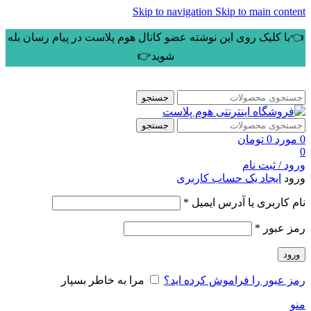
Skip to navigation
Skip to main content
👈با کلیک روی این نوشته عضو کانال هوم پلاست در پیام رسان بله
شوید👉
جستجو
جستجو
0
مورد
0
تومان
0
ورود / ثبت نام
ورود
ایجاد یک حساب کاربری
الزامی
نام کاربری یا آدرس ایمیل
*
الزامی
رمز عبور
*
ورود
رمز عبور را فراموش کرده اید؟
مرا به خاطر بسپار
منو