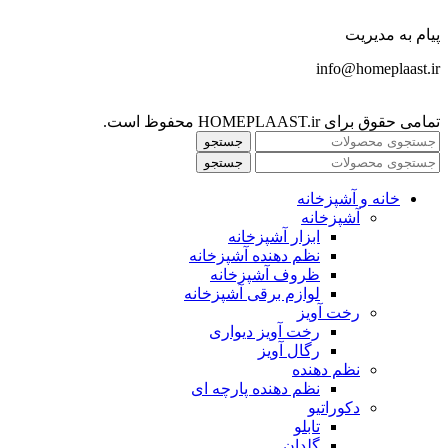
پیام به مدیریت
info@homeplaast.ir
تمامی حقوق برای HOMEPLAAST.ir محفوظ است.
جستجو
جستجو
خانه و آشپزخانه
آشپزخانه
ابزار آشپزخانه
نظم دهنده آشپزخانه
ظروف آشپزخانه
لوازم برقی آشپزخانه
رخت آویز
رخت آویز دیواری
رگال آویز
نظم دهنده
نظم دهنده پارچه ای
دکوراتیو
تابلو
گلدان