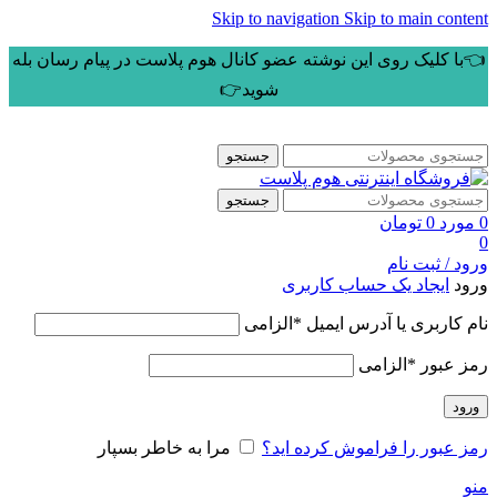
Skip to navigation
Skip to main content
👈با کلیک روی این نوشته عضو کانال هوم پلاست در پیام رسان بله
شوید👉
جستجو
جستجو
0
مورد
0
تومان
0
ورود / ثبت نام
ورود
ایجاد یک حساب کاربری
نام کاربری یا آدرس ایمیل
*
الزامی
رمز عبور
*
الزامی
ورود
رمز عبور را فراموش کرده اید؟
مرا به خاطر بسپار
منو