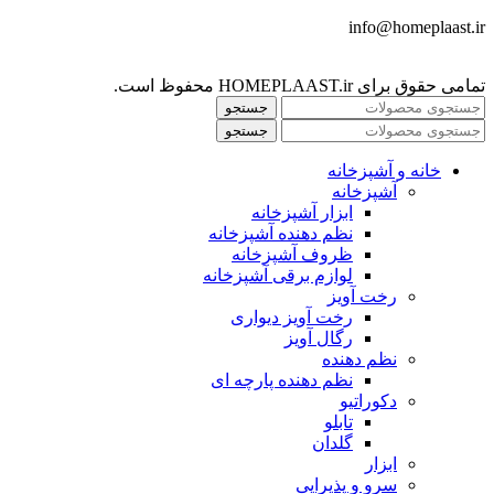
info@homeplaast.ir
تمامی حقوق برای HOMEPLAAST.ir محفوظ است.
جستجو
جستجو
خانه و آشپزخانه
آشپزخانه
ابزار آشپزخانه
نظم دهنده آشپزخانه
ظروف آشپزخانه
لوازم برقی آشپزخانه
رخت آویز
رخت آویز دیواری
رگال آویز
نظم دهنده
نظم دهنده پارچه ای
دکوراتیو
تابلو
گلدان
ابزار
سرو و پذیرایی