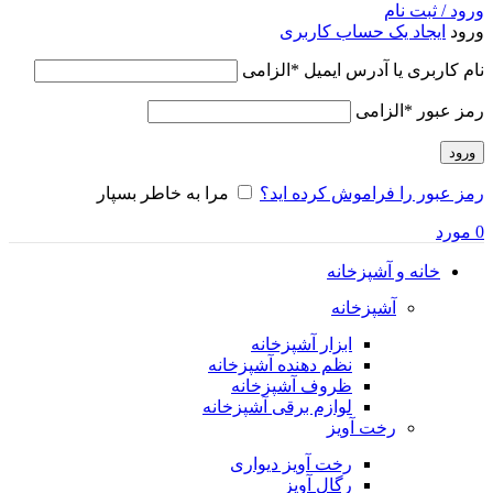
ورود / ثبت نام
ورود
ایجاد یک حساب کاربری
نام کاربری یا آدرس ایمیل
*
الزامی
رمز عبور
*
الزامی
ورود
رمز عبور را فراموش کرده اید؟
مرا به خاطر بسپار
0
مورد
خانه و آشپزخانه
آشپزخانه
ابزار آشپزخانه
نظم دهنده آشپزخانه
ظروف آشپزخانه
لوازم برقی آشپزخانه
رخت آویز
رخت آویز دیواری
رگال آویز