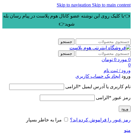
Skip to navigation
Skip to main content
👈با کلیک روی این نوشته عضو کانال هوم پلاست در پیام رسان بله
شوید👉
جستجو
جستجو
0
مورد
0
تومان
0
ورود / ثبت نام
ورود
ایجاد یک حساب کاربری
نام کاربری یا آدرس ایمیل
*
الزامی
رمز عبور
*
الزامی
ورود
رمز عبور را فراموش کرده اید؟
مرا به خاطر بسپار
منو