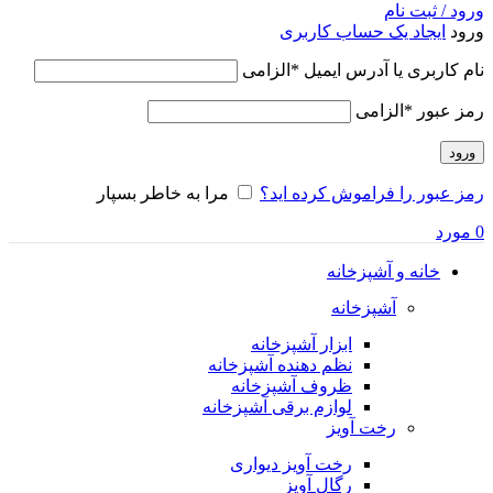
ورود / ثبت نام
ورود
ایجاد یک حساب کاربری
نام کاربری یا آدرس ایمیل
*
الزامی
رمز عبور
*
الزامی
ورود
رمز عبور را فراموش کرده اید؟
مرا به خاطر بسپار
0
مورد
خانه و آشپزخانه
آشپزخانه
ابزار آشپزخانه
نظم دهنده آشپزخانه
ظروف آشپزخانه
لوازم برقی آشپزخانه
رخت آویز
رخت آویز دیواری
رگال آویز