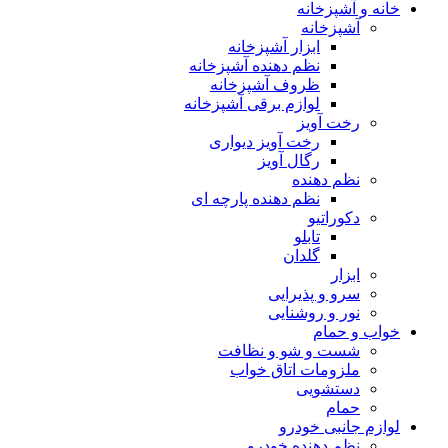
خانه و آشپزخانه
آشپزخانه
ابزار آشپزخانه
نظم دهنده آشپزخانه
ظروف آشپزخانه
لوازم برقی آشپزخانه
رخت آویز
رخت آویز دیواری
رگال آویز
نظم دهنده
نظم دهنده پارچه ای
دکوراتیو
تابلو
گلدان
ابزار
سرو و پذیرایی
نور و روشنایی
خواب و حمام
شست و شو و نظافت
ملزومات اتاق خواب
دستشویی
حمام
لوازم جانبی خودرو
نظم دهنده خودرو