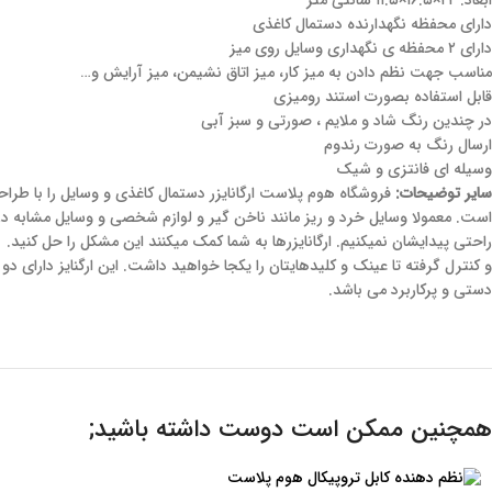
ابعاد: ۲۲×۱۶.۵×۱۱.۵ سانتی متر
دارای محفظه نگهدارنده دستمال کاغذی
دارای ۲ محفظه ی نگهداری وسایل روی میز
مناسب جهت نظم دادن به میز کار، میز اتاق نشیمن، میز آرایش و…
قابل استفاده بصورت استند رومیزی
در چندین رنگ شاد و ملایم ، صورتی و سبز آبی
ارسال رنگ به صورت رندوم
وسیله ای فانتزی و شیک
سایر توضیحات:
فروشگاه هوم پلاست ارگانایزر دستمال کاغذی و وسایل را با ط
است. معمولا وسایل خرد و ریز مانند ناخن گیر و لوازم شخصی و وسایل مشابه در 
راحتی پیدایشان نمیکنیم. ارگانایزرها به شما کمک میکنند این مشکل را حل کنید
و کنترل گرفته تا عینک و کلیدهایتان را یکجا خواهید داشت. این ارگنایز دارای د
دستی و پرکاربرد می باشد.
همچنین ممکن است دوست داشته باشید;