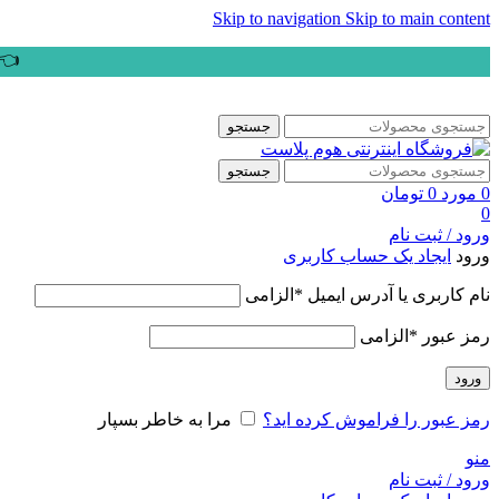
Skip to navigation
Skip to main content
👈ب
جستجو
جستجو
0
مورد
0
تومان
0
ورود / ثبت نام
ورود
ایجاد یک حساب کاربری
نام کاربری یا آدرس ایمیل
*
الزامی
رمز عبور
*
الزامی
ورود
رمز عبور را فراموش کرده اید؟
مرا به خاطر بسپار
منو
ورود / ثبت نام