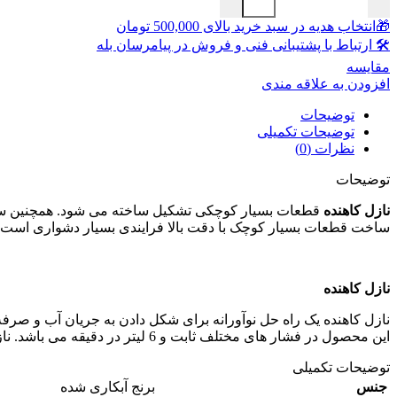
🎁انتخاب هدیه در سبد خرید بالای 500,000 تومان
🛠 ارتباط با پشتیبانی فنی و فروش در پیامرسان بله
مقايسه
افزودن به علاقه مندی
توضیحات
توضیحات تکمیلی
نظرات (0)
توضیحات
نازل کاهنده
قطعات بسیار کوچکی تشکیل ساخته می شود. همچنین ساخ
ساخت قطعات بسیار کوچک با دقت بالا فرایندی بسیار دشواری است. 
نازل کاهنده
نازل کاهنده یک راه حل نوآورانه برای شکل دادن به جریان آب و ص
این محصول در فشار های مختلف ثابت و 6 لیتر در دقیقه می باشد. نازل کاهنده مکانیزم ترکیب آب و هوا باعث کاهش مصرف آب خواهد شد. این محصول در مدلهای رزوه داخل و روزه خارج ساخته شده است.
توضیحات تکمیلی
جنس
برنج آبکاری شده