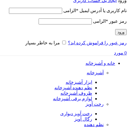
ورود
ایجاد یک حساب کاربری
نام کاربری یا آدرس ایمیل
*
الزامی
رمز عبور
*
الزامی
ورود
رمز عبور را فراموش کرده اید؟
مرا به خاطر بسپار
0
مورد
خانه و آشپزخانه
آشپزخانه
ابزار آشپزخانه
نظم دهنده آشپزخانه
ظروف آشپزخانه
لوازم برقی آشپزخانه
رخت آویز
رخت آویز دیواری
رگال آویز
نظم دهنده