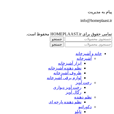
پیام به مدیریت
info@homeplaast.ir
تمامی حقوق برای HOMEPLAAST.ir محفوظ است.
جستجو
جستجو
خانه و آشپزخانه
آشپزخانه
ابزار آشپزخانه
نظم دهنده آشپزخانه
ظروف آشپزخانه
لوازم برقی آشپزخانه
رخت آویز
رخت آویز دیواری
رگال آویز
نظم دهنده
نظم دهنده پارچه ای
دکوراتیو
تابلو