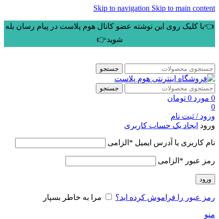
Skip to navigation
Skip to main content
👈با کلیک روی این نوشته عضو کانال هوم پلاست در پیام رسان بله
شوید👉
جستجو
جستجو
0
مورد
0
تومان
0
ورود / ثبت نام
ورود
ایجاد یک حساب کاربری
نام کاربری یا آدرس ایمیل
*
الزامی
رمز عبور
*
الزامی
ورود
رمز عبور را فراموش کرده اید؟
مرا به خاطر بسپار
منو