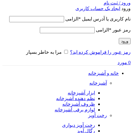
ورود / ثبت نام
ورود
ایجاد یک حساب کاربری
نام کاربری یا آدرس ایمیل
*
الزامی
رمز عبور
*
الزامی
ورود
رمز عبور را فراموش کرده اید؟
مرا به خاطر بسپار
0
مورد
خانه و آشپزخانه
آشپزخانه
ابزار آشپزخانه
نظم دهنده آشپزخانه
ظروف آشپزخانه
لوازم برقی آشپزخانه
رخت آویز
رخت آویز دیواری
رگال آویز