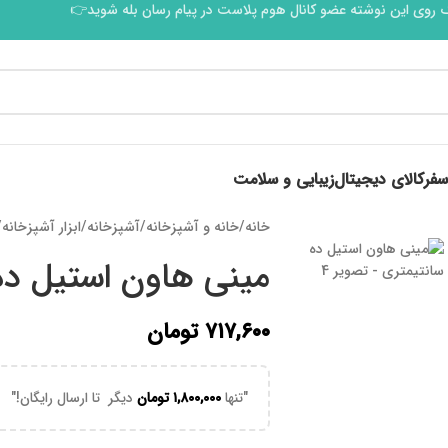
 روی این نوشته عضو کانال هوم پلاست در پیام رسان بله شوید👉
سفر
کالای دیجیتال
زیبایی و سلامت
خانه
/
خانه و آشپزخانه
/
آشپزخانه
/
ابزار آشپزخانه
/
مینی هاون استیل ده
۷۱۷,۶۰۰
تومان
"تنها
۱,۸۰۰,۰۰۰
تومان
دیگر تا ارسال رایگان!"