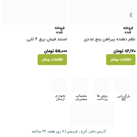
فروخته
فروخته
شده
شده
نظم دهنده پیراهن پنج عددی
استند فیش برق ۴ تایی
۸۶,۱۷۰
تومان
۵۵,۰۰۰
تومان
اطلاعات بیشتر
اطلاعات بیشتر
روش ها
پشتیبانی
نحوه ی
بازگردانی
پرداخت
مشتریان
ارسال
کالا
آدرس دفتر: کرج ، فردیس | ۷ روز هفته، ۲۴ ساعته