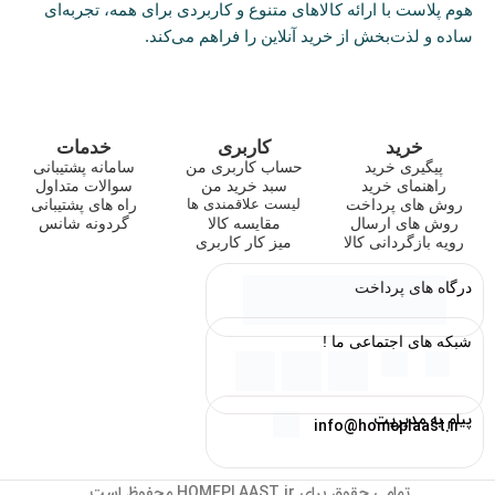
هوم پلاست با ارائه کالاهای متنوع و کاربردی برای همه، تجربه‌ای
ساده و لذت‌بخش از خرید آنلاین را فراهم می‌کند.
خرید
کاربری
خدمات
پیگیری خرید
حساب کاربری من
سامانه پشتیبانی
راهنمای خرید
سبد خرید من
سوالات متداول
روش های پرداخت
راه های پشتیبانی
لیست علاقمندی ها
روش های ارسال
مقایسه کالا
گردونه شانس
رویه بازگردانی کالا
میز کار کاربری
درگاه های پرداخت
شبکه های اجتماعی ما !
پیام به مدیریت
info@homeplaast.ir
تمامی حقوق برای HOMEPLAAST.ir محفوظ است.