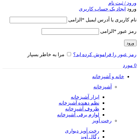
ورود / ثبت نام
ورود
ایجاد یک حساب کاربری
نام کاربری یا آدرس ایمیل
*
الزامی
رمز عبور
*
الزامی
ورود
رمز عبور را فراموش کرده اید؟
مرا به خاطر بسپار
0
مورد
خانه و آشپزخانه
آشپزخانه
ابزار آشپزخانه
نظم دهنده آشپزخانه
ظروف آشپزخانه
لوازم برقی آشپزخانه
رخت آویز
رخت آویز دیواری
رگال آویز