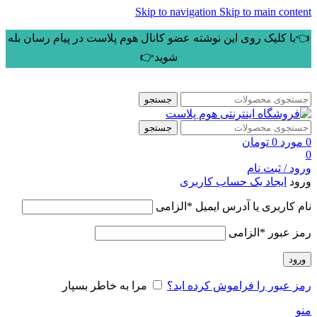
Skip to navigation
Skip to main content
👈با کلیک روی این نوشته عضو کانال هوم پلاست در پیام رسان بله
شوید👉
جستجو
جستجو
0
مورد
0
تومان
0
ورود / ثبت نام
ورود
ایجاد یک حساب کاربری
نام کاربری یا آدرس ایمیل
*
الزامی
رمز عبور
*
الزامی
ورود
رمز عبور را فراموش کرده اید؟
مرا به خاطر بسپار
منو