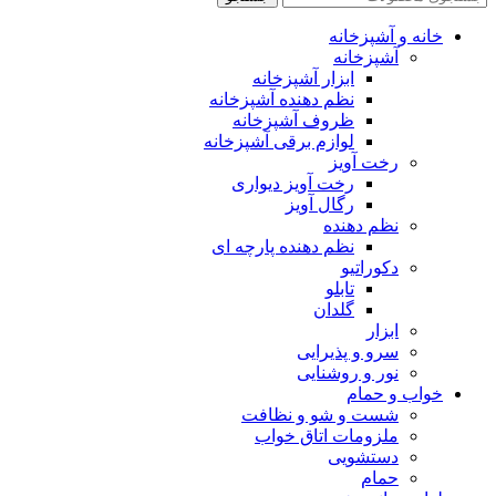
خانه و آشپزخانه
آشپزخانه
ابزار آشپزخانه
نظم دهنده آشپزخانه
ظروف آشپزخانه
لوازم برقی آشپزخانه
رخت آویز
رخت آویز دیواری
رگال آویز
نظم دهنده
نظم دهنده پارچه ای
دکوراتیو
تابلو
گلدان
ابزار
سرو و پذیرایی
نور و روشنایی
خواب و حمام
شست و شو و نظافت
ملزومات اتاق خواب
دستشویی
حمام