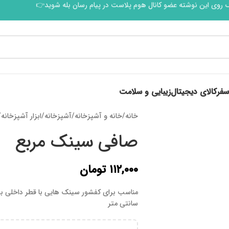
 روی این نوشته عضو کانال هوم پلاست در پیام رسان بله شوید👉
سفر
کالای دیجیتال
زیبایی و سلامت
خانه
/
خانه و آشپزخانه
/
آشپزخانه
/
ابزار آشپزخانه
/
صافی سینک مربع
۱۱۲,۰۰۰
تومان
سانتی متر