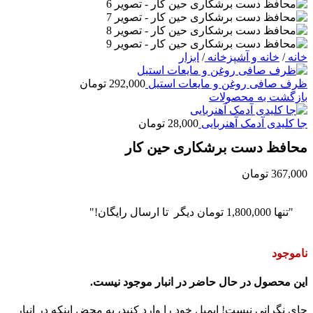
خانه
/
خانه و آشپزخانه
/
ابزار
ظرف صافی روغن و مایعات استیل
292,000
تومان
بازگشت به محصولات
جا کلیدی آدمک آهنربایی
28,000
تومان
محافظ دست برشکاری حین کار
367,000
تومان
"تنها
1,800,000
تومان
دیگر تا ارسال رایگان!"
ناموجود
این محصول در حال حاضر در انبار موجود نیست.
جای نگرانی نیست! ایمیل خود را وارد کنید، به محض اینکه در انبار