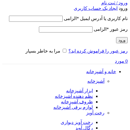
ورود / ثبت نام
ورود
ایجاد یک حساب کاربری
نام کاربری یا آدرس ایمیل
*
الزامی
رمز عبور
*
الزامی
ورود
رمز عبور را فراموش کرده اید؟
مرا به خاطر بسپار
0
مورد
خانه و آشپزخانه
آشپزخانه
ابزار آشپزخانه
نظم دهنده آشپزخانه
ظروف آشپزخانه
لوازم برقی آشپزخانه
رخت آویز
رخت آویز دیواری
رگال آویز