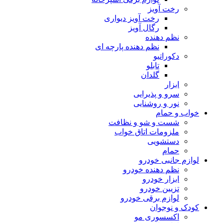
رخت آویز
رخت آویز دیواری
رگال آویز
نظم دهنده
نظم دهنده پارچه ای
دکوراتیو
تابلو
گلدان
ابزار
سرو و پذیرایی
نور و روشنایی
خواب و حمام
شست و شو و نظافت
ملزومات اتاق خواب
دستشویی
حمام
لوازم جانبی خودرو
نظم دهنده خودرو
ابزار خودرو
تزیین خودرو
لوازم برقی خودرو
کودک و نوجوان
اکسسوری مو