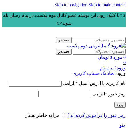
Skip to navigation
Skip to main content
👈با کلیک روی این نوشته عضو کانال هوم پلاست در پیام رسان بله
شوید👉
جستجو
جستجو
0
مورد
0
تومان
0
ورود / ثبت نام
ورود
ایجاد یک حساب کاربری
نام کاربری یا آدرس ایمیل
*
الزامی
رمز عبور
*
الزامی
ورود
رمز عبور را فراموش کرده اید؟
مرا به خاطر بسپار
منو