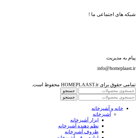
شبکه های اجتماعی ما !
پیام به مدیریت
info@homeplaast.ir
تمامی حقوق برای HOMEPLAAST.ir محفوظ است.
جستجو
جستجو
خانه و آشپزخانه
آشپزخانه
ابزار آشپزخانه
نظم دهنده آشپزخانه
ظروف آشپزخانه
لوازم برقی آشپزخانه