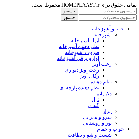
تمامی حقوق برای HOMEPLAAST.ir محفوظ است.
جستجو
جستجو
خانه و آشپزخانه
آشپزخانه
ابزار آشپزخانه
نظم دهنده آشپزخانه
ظروف آشپزخانه
لوازم برقی آشپزخانه
رخت آویز
رخت آویز دیواری
رگال آویز
نظم دهنده
نظم دهنده پارچه ای
دکوراتیو
تابلو
گلدان
ابزار
سرو و پذیرایی
نور و روشنایی
خواب و حمام
شست و شو و نظافت