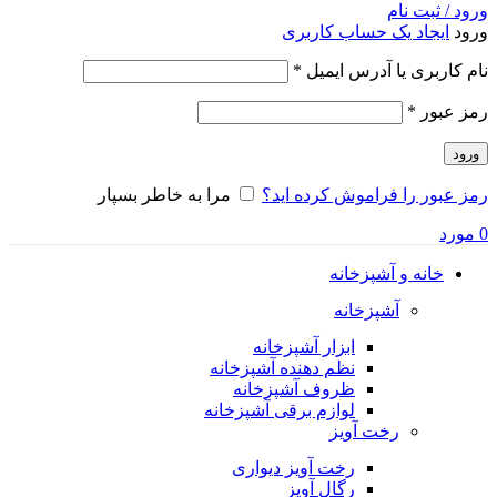
ورود / ثبت نام
ورود
ایجاد یک حساب کاربری
الزامی
نام کاربری یا آدرس ایمیل
*
الزامی
رمز عبور
*
ورود
رمز عبور را فراموش کرده اید؟
مرا به خاطر بسپار
0
مورد
خانه و آشپزخانه
آشپزخانه
ابزار آشپزخانه
نظم دهنده آشپزخانه
ظروف آشپزخانه
لوازم برقی آشپزخانه
رخت آویز
رخت آویز دیواری
رگال آویز