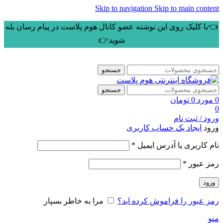
Skip to navigation
Skip to main content
👈با کلیک روی این نوشته عضو کانال هوم پلاست در پیام رسان بله
شوید👉
جستجو
جستجو
0
مورد
0
تومان
0
ورود / ثبت نام
ورود
ایجاد یک حساب کاربری
الزامی
نام کاربری یا آدرس ایمیل
*
الزامی
رمز عبور
*
ورود
رمز عبور را فراموش کرده اید؟
مرا به خاطر بسپار
منو