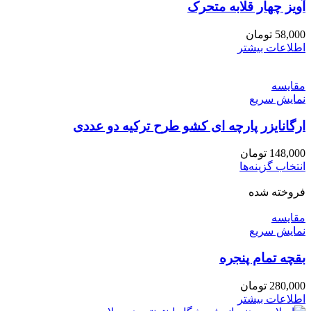
آویز چهار قلابه متحرک
58,000
تومان
اطلاعات بیشتر
مقايسه
نمایش سریع
ارگانایزر پارچه ای کشو طرح ترکیه دو عددی
148,000
تومان
این
انتخاب گزینه‌ها
محصول
فروخته شده
دارای
انواع
مقايسه
مختلفی
نمایش سریع
می
باشد.
بقچه تمام پنجره
گزینه
ها
ممکن
280,000
تومان
است
اطلاعات بیشتر
در