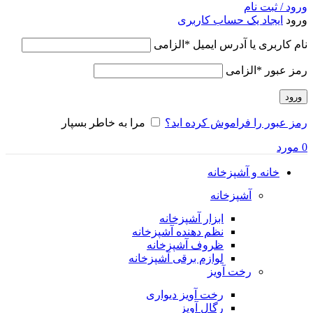
ورود / ثبت نام
ورود
ایجاد یک حساب کاربری
نام کاربری یا آدرس ایمیل
*
الزامی
رمز عبور
*
الزامی
ورود
رمز عبور را فراموش کرده اید؟
مرا به خاطر بسپار
0
مورد
خانه و آشپزخانه
آشپزخانه
ابزار آشپزخانه
نظم دهنده آشپزخانه
ظروف آشپزخانه
لوازم برقی آشپزخانه
رخت آویز
رخت آویز دیواری
رگال آویز