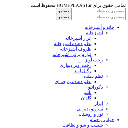
تمامی حقوق برای HOMEPLAAST.ir محفوظ است.
جستجو
جستجو
خانه و آشپزخانه
آشپزخانه
ابزار آشپزخانه
نظم دهنده آشپزخانه
ظروف آشپزخانه
لوازم برقی آشپزخانه
رخت آویز
رخت آویز دیواری
رگال آویز
نظم دهنده
نظم دهنده پارچه ای
دکوراتیو
تابلو
گلدان
ابزار
سرو و پذیرایی
نور و روشنایی
خواب و حمام
شست و شو و نظافت