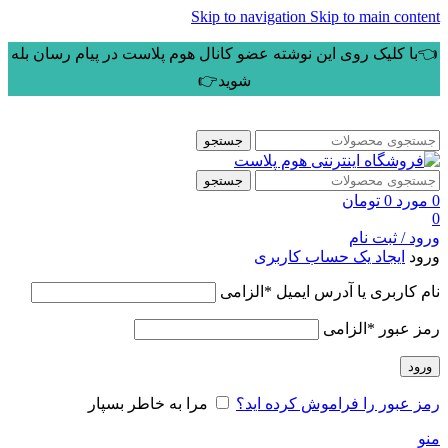
Skip to navigation
Skip to main content
👈با کلیک روی این نوشته عضو کانال هوم پلاست در پیام رسان بله
شوید👉
جستجو
جستجو
0
مورد
0
تومان
0
ورود / ثبت نام
ورود
ایجاد یک حساب کاربری
نام کاربری یا آدرس ایمیل
*
الزامی
رمز عبور
*
الزامی
ورود
رمز عبور را فراموش کرده اید؟
مرا به خاطر بسپار
منو