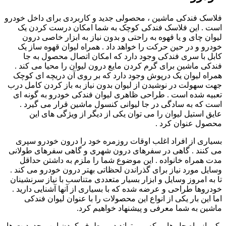
فلاسک فندکی ماشین ، محصولی جدید و کاربردی برای داخل خودرو
است . این فلاسک فندکی کوچک به شما امکان درست کردن یک
لیوان چای و یا قهوه به راحتی و بدون نیاز به ابزار خاصی درون
خودرو و در حین حرکت را خواهد داد . همراه لیوان قهوه ساز یک
کابل با سری فندکی وجود دارد که امکان اتصال محصول به جا
فندکی ماشین برای گرم کردن مایع درون لیوان را محیا می کند .
همراه لیوان یک درپوش وجود دارد که بر روی آن دریچه ای کوچک
جهت سهولت در نوشیدن از لیوان بدون نیاز به باز کردن کامل درب
تعبیه شده است . طراحی ظاهری لیوان فندکی خودرو به گونه ای
است که به سادگی در جا لیوانی کنسول ماشین قرار می گیرد .
عایق استیل لیوان را می توان یکی از دیگر از ویژگی های این
محصول عنوان کرد .
بسیاری از افراد اغلب اوقات روزمره خود را درون خودرو سپری
می کنند . گاهی در سفرهای درون شهری و گاهی سفرهای طولانی
مدت همراه خانواده . این موضوع شما را ملزم به داشتن حداقل
وسایل مورد نیاز برای گذراندن لحظاتی بهتر درون خودرو می کند .
تا به امروز وسایل و ابزار بسیار متعددی متناسب با نیاز سرنشینان
خودروها طراحی و عرضه شده که با بسیاری از آنها آشنایی دارید .
اما این بار یکی از انواع این محصولات را با عنوان لیوان فندکی
ماشین به شما معرفی و پیشنهاد خواهیم کرد.
یکی از راه حل هایی که می تواند در برطرف کردن این محدودیت ها