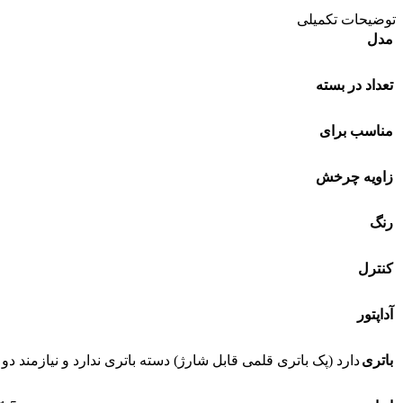
توضیحات تکمیلی
مدل
تعداد در بسته
مناسب برای
زاویه چرخش
رنگ
کنترل
آداپتور
باتری
دارد (پک باتری قلمی قابل شارژ) دسته باتری ندارد و نیازمند د