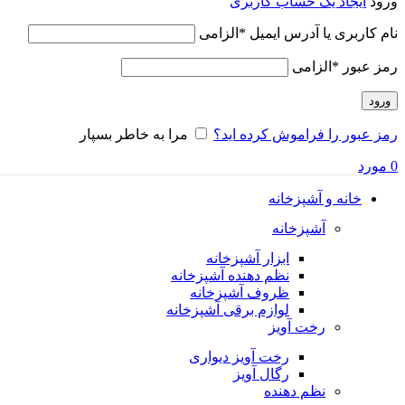
ورود
ایجاد یک حساب کاربری
نام کاربری یا آدرس ایمیل
*
الزامی
رمز عبور
*
الزامی
ورود
رمز عبور را فراموش کرده اید؟
مرا به خاطر بسپار
0
مورد
خانه و آشپزخانه
آشپزخانه
ابزار آشپزخانه
نظم دهنده آشپزخانه
ظروف آشپزخانه
لوازم برقی آشپزخانه
رخت آویز
رخت آویز دیواری
رگال آویز
نظم دهنده