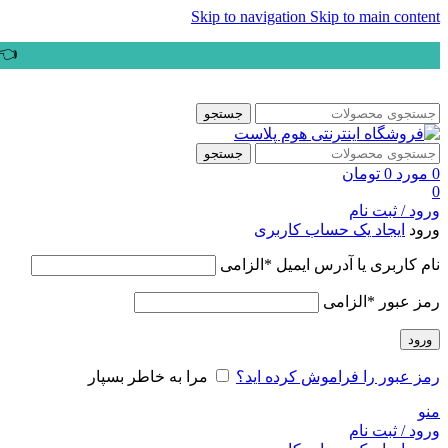
Skip to navigation
Skip to main content
👈ب
جستجو
جستجو
0
مورد
0
تومان
0
ورود / ثبت نام
ورود
ایجاد یک حساب کاربری
نام کاربری یا آدرس ایمیل
*
الزامی
رمز عبور
*
الزامی
ورود
رمز عبور را فراموش کرده اید؟
مرا به خاطر بسپار
منو
ورود / ثبت نام