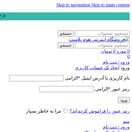
Skip to navigation
Skip to main content
👈ب
جستجو
جستجو
0
مورد
0
تومان
0
ورود / ثبت نام
ورود
ایجاد یک حساب کاربری
نام کاربری یا آدرس ایمیل
*
الزامی
رمز عبور
*
الزامی
ورود
رمز عبور را فراموش کرده اید؟
مرا به خاطر بسپار
منو
ورود / ثبت نام