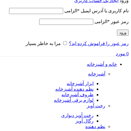
ورود
ایجاد یک حساب کاربری
نام کاربری یا آدرس ایمیل
*
الزامی
رمز عبور
*
الزامی
ورود
رمز عبور را فراموش کرده اید؟
مرا به خاطر بسپار
0
مورد
خانه و آشپزخانه
آشپزخانه
ابزار آشپزخانه
نظم دهنده آشپزخانه
ظروف آشپزخانه
لوازم برقی آشپزخانه
رخت آویز
رخت آویز دیواری
رگال آویز
نظم دهنده