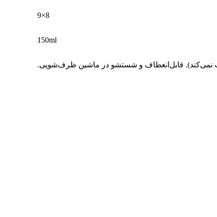
8×9
150ml