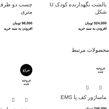
بالشت نگهدارنده کودک U
چسب دو طرفه 
شکل
متری
524,000
تومان
98,000
تومان
افزودن به سبد خرید
افزودن به سبد خرید
محصولات مرتبط
فروخته
حراج
شده
فروخته
شده
ماساژور کف پا EMS
248,000
تومان