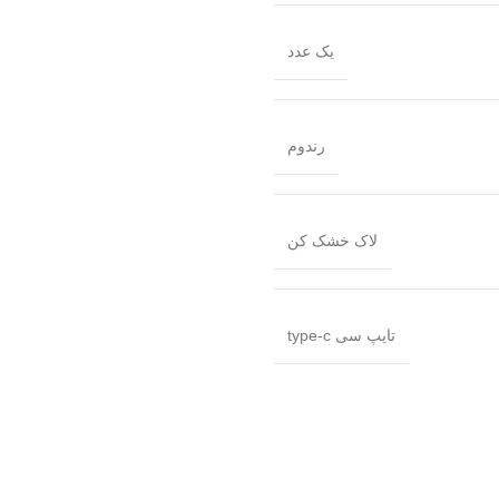
یک عدد
رندوم
لاک خشک کن
تایپ سی type-c