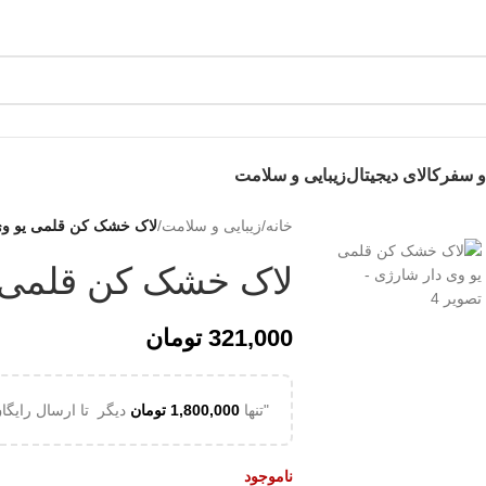
 روی این نوشته عضو کانال هوم پلاست در پیام رسان بله شوید👉
 سفر
کالای دیجیتال
زیبایی و سلامت
خانه
/
زیبایی و سلامت
/
لاک خشک کن قلمی یو وی
لاک خشک کن قلمی ی
321,000
تومان
"تنها
1,800,000
تومان
دیگر تا ارسال رایگان
ناموجود