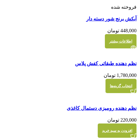
فروخته شده
مقايسه
آبکش برنج شور دسته دار
نمایش سریع
448,000
تومان
اطلاعات بیشتر
مقايسه
نظم دهنده طبقاتی کفش پلاس
نمایش سریع
1,780,000
تومان
این
انتخاب گزینه‌ها
محصول
دارای
انواع
مقايسه
نظم دهنده رومیزی دستمال کاغذی
مختلفی
نمایش سریع
می
220,000
تومان
باشد.
گزینه
افزودن به سبد خرید
ها