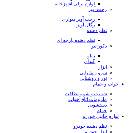
لوازم برقی آشپزخانه
رخت آویز
رخت آویز دیواری
رگال آویز
نظم دهنده
نظم دهنده پارچه ای
دکوراتیو
تابلو
گلدان
ابزار
سرو و پذیرایی
نور و روشنایی
خواب و حمام
شست و شو و نظافت
ملزومات اتاق خواب
دستشویی
حمام
لوازم جانبی خودرو
نظم دهنده خودرو
ابزار خودرو