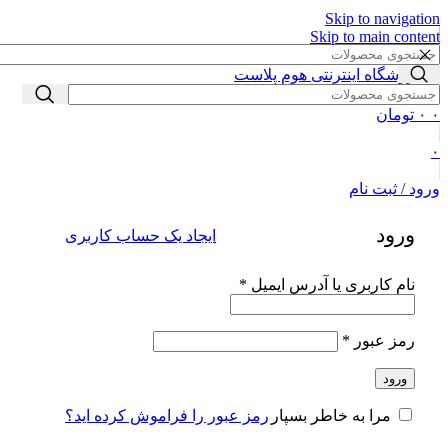
👈با کلیک روی این نوشته عضو کانال هوم پلاست در پیام رسان بله
Skip to navigation
Skip to main content
شوید👉
۰
۰
تومان
۰
ورود / ثبت نام
ورود
ایجاد یک حساب کاربری
الزامی
نام کاربری یا آدرس ایمیل
*
الزامی
رمز عبور
*
ورود
رمز عبور را فراموش کرده اید؟
مرا به خاطر بسپار