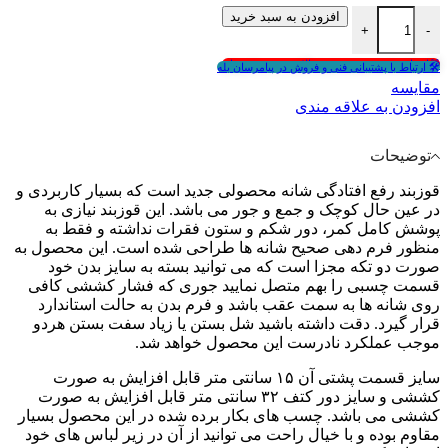
قوزبند کشی عدد
افزودن به سبد خرید
+
-
🎁انتخاب هدیه در سبد خرید بالای ۵۰۰,۰۰۰ تومان
🛠 ارتباط با پشتیبانی فنی و فروش در پیامرسان بله
مقايسه
افزودن به علاقه مندی
توضیحات
قوزبند رفع افتادگی شانه محصولی جدید است که بسیار کاربردی و
در عین حال کوچک و جمع و جور می باشد. این قوزبند نیازی به
پوشش کامل کمر، دور شکم و ستون فقرات نداشته و فقط به
منظور فرم دهی صحیح شانه ها طراحی شده است. این محصول به
صورت دو تکه مجزا است که می توانید بسته به سایز بدن خود
قسمت چسبی را بهم متصل نمایید جوری که فشار کششی کافی
روی شانه ها به سمت عقب باشد و فرم بدن به حالت استاندارد
قرار گیرد. دقت داشته باشید شل بستن یا زیاد سفت بستن هردو
موجب عملکرد نادرست این محصول خواهد شد.
سایز قسمت پشتی آن ۱۵ سانتی متر قابل افزایش به صورت
کششی و سایز دور کتف ۳۲ سانتی متر قابل افزایش به صورت
کششی می باشد. چسب های بکار برده شده در این محصول بسیار
مقاوم بوده و با خیال راحت می توانید از آن در زیر لباس های خود