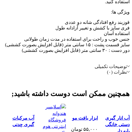
استفاده کنید.
ویژگی ها:
قوزبند رفع افتادگی شانه دو عددى
فری سایز با کشش و تغییر آزادانه طول
استفاده آسان
جنس خوب و راحت برای استفاده در مدت زمان طولانی
سایز قسمت پشت : ۱۵ سانتی متر (قابل افزایش بصورت کششی)
دور دست : ۳۰ سانتی متر (قابل افزایش بصورت کششی)
توضیحات تکمیلی
نظرات (۰)
همچنین ممکن است دوست داشته باشید;
مقايسه
مقايسه
مقايسه
آب انار گیری
ابزار بافت مو
آب مرکبات
نمایش سریع
نمایش سریع
نمایش سریع
دستی خانگی
گیری چدنی
۵۵,۰۰۰
تومان
پایه دار